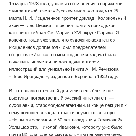
15 марта 1973 года, узнав из объявления в парижской
эмигрантской газете «Русская мысль» о том, что 25
марта Н. И. Исцеленнов прочтёт доклад «Колокольный
звон — глас Церкви», я решил пойти в приход­ской
католический зал Св. Марии в XVI округе Парижа. Я,
конечно, тогда уже знал, что художник-архитектор
Исцеленнов долгие годы был пред­седателем
общества «Икона», но моя тогдашняя задача была —
выяс­нить, является ли докладчик автором
иллюстраций для уникальной книги А. М. Ремизова
«Пляс Иродиады», изданной в Берлине в 1922 году.
В этот знаменательный для меня день блестяще
выступал потомственный русский интеллигент —
сухощавый, старомодно­элегантный. В конце лекции я к
нему подошёл и задал отчасти неумест­ный вопрос:
«Не вы ли оформляли 50 лет назад книгу Ремизова?»
Услышав это, Николай Иванович, которому уже было
почти 82 года, слегка смутился: «Вы первый человек,