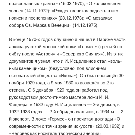
православных храмах» (15.03.1970); «О колокольном
звоне» (14.11.1972); «Рождественская радость в ико­
нописи и песнопениях» (23.12.1973); «О мозаиках
собора Св. Марка в Венеции» (14.12.1975).
В конце 1970-х годов случайно я нашёл в Париже часть
архива русской масонской ложи «Гермес» (третьей по
счёту после «Астреи» и «Северного Сияния»), Из этих
документов я узнал, что и И. Исцеленнов стал «воль­
ным каменщиком» (безусловно, под влиянием
основателей общества «Икона»), Он был посвящён 30
ноября 1929 года, а 9 мая 1930-го возве­дён во 2-ю
степень. С 6 декабря 1929 года он работал под
руководством досточтимого мастера ложи И. И.
Фидлера; в 1932 году Н. Исцеленнов — 2-й дьякон, в
1932-1933 годах — 2-й обрядоначальник, в 1934-м — 2-
й экс­перт. В ложе «Гермес» он прочитал доклады «О
современности с точки зрения искусств» (20.03.1932) и
«Человек как носитель творческой энер­гии»