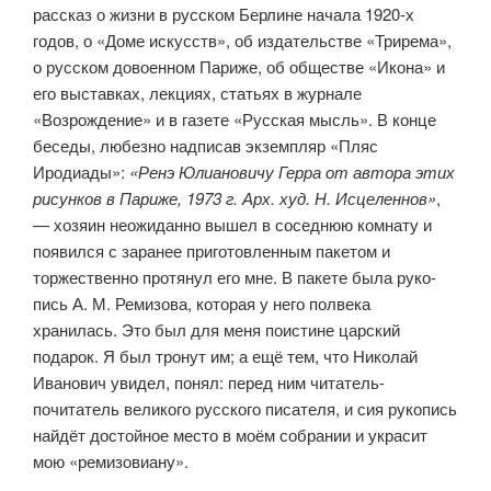
рассказ о жизни в русском Берлине начала 1920-х
годов, о «Доме искусств», об издательстве «Трирема»,
о русском довоенном Париже, об обществе «Икона» и
его выставках, лекциях, статьях в журнале
«Возрождение» и в газете «Русская мысль». В конце
беседы, любезно над­писав экземпляр «Пляс
Иродиады»:
«Ренэ Юлиановичу Герра от автора этих
рисунков в Париже, 1973 г. Арх. худ. Н. Исцеленнов»
,
— хозяин неожиданно вышел в соседнюю комнату и
появился с заранее приготов­ленным пакетом и
торжественно протянул его мне. В пакете была руко­
пись А. М. Ремизова, которая у него полвека
хранилась. Это был для меня поистине царский
подарок. Я был тронут им; а ещё тем, что Николай
Иванович увидел, понял: перед ним читатель-
почитатель великого рус­ского писателя, и сия рукопись
найдёт достойное место в моём собрании и украсит
мою «ремизовиану».