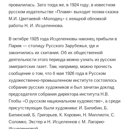
провалилась. Зато тогда же, в 1924 году, в известном
русском издательстве «Пламя» выходит поэма-сказка
М.И. Цветаевой «Молодец» с изящной обложкой
работы Н. И. Исцеленнова.
В октябре 1925 года Исцеленновы наконец прибыли в
Париж — сто­лицу Русского Зарубежья, где и
закончились их скитания. Об их обще­ственной
деятельности этого периода можно узнать из русских
эмигрант­ских газет. Там, например, можно прочесть
сообщение о том, что б мая 1926 года в Русском
художественно-промышленном институте состоя­лось
собрание русских художников и был зачитан доклад
председателя собрания директора института Н.В.
Глобы «О русском национальном художестве», а среди
присутствующих были художники: И. Билибин, Б.
Билинский, Б. Григорьев, К. Коровин, Н. Миллиоти, С.
Соломко, Экстер и Н. Исцеленнов с М. Лагорио-
Исцеленновой.