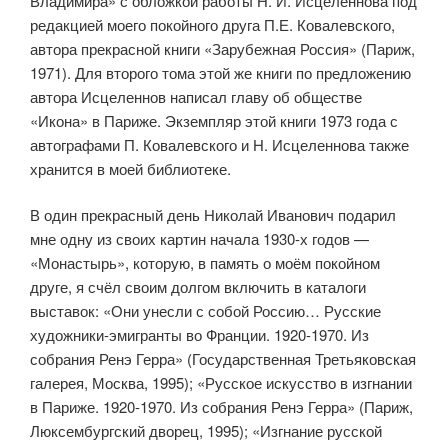
Владимира» с обложкой работы Н. И. Исцеленнова под
редакцией моего покойного друга П.Е. Ковалевского,
автора прекрасной книги «Зарубежная Россия» (Париж,
1971). Для второго тома этой же книги по предложению
автора Исцеленнов написал главу об обществе
«Икона» в Париже. Экземпляр этой книги 1973 года с
автографами П. Ковалевского и Н. Исцеленнова также
хранится в моей библиотеке.
В один прекрасный день Николай Иванович подарил
мне одну из своих картин начала 1930-х годов —
«Монастырь», которую, в память о моём покойном
друге, я счёл своим долгом включить в каталоги
выставок: «Они унесли с собой Россию… Русские
художники-эмигранты во Франции. 1920-1970. Из
собрания Ренэ Герра» (Государственная Третьяковская
галерея, Москва, 1995); «Русское искусство в изгнании
в Париже. 1920-1970. Из собрания Ренэ Герра» (Париж,
Люксембургский дворец, 1995); «Изгнание русской