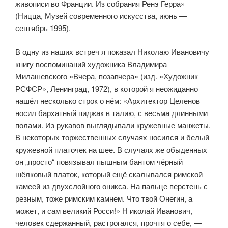
живописи во Франции. Из собрания Ренэ Герра»
(Ницца, Музей современного искусства, июнь —
сентябрь 1995).
В одну из наших встреч я показал Николаю Ивановичу
книгу воспо­минаний художника Владимира
Милашевского «Вчера, позавчера» (изд. «Художник
РСФСР», Ленинград, 1972), в которой я неожиданно
нашёл несколько строк о нём: «Архитектор Целенов
носил бархатный пиджак в талию, с весьма длинными
полами. Из рукавов выглядывали кружевные манжеты.
В некоторых торжественных случаях носился и белый
кружев­ной платочек на шее. В случаях же обыденных
он „просто“ повязывал пышным бантом чёрный
шёлковый платок, который ещё скалывался римской
камеей из двухслойного оникса. На пальце перстень с
резным, тоже римским камнем. Что твой Онегин, а
может, и сам великий Росси!» Н иколай Иванович,
человек сдержанный, растрогался, прочтя о себе, —