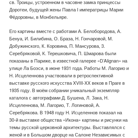
св. Троицы, устроен­ном в часовне замка принцессы
Доротеи, будущей жены Павла I импера­трицы Марии
Фёдоровны, в Монбельяре.
Его картины вместе с работами А. Белобородова, А.
Бенуа, И. Билибина, О. Браза, Н. Гончаровой, М.
Добужинского, К. Коровина, П. Мансурова, 3.
Серебряковой, К. Терешковича, П. Шмарова были
показаны в Париже, в известной галерее «D’Alignan» на
улице Ла Боэси, в июне 1931 года. Работы М. Лагорио и
Н. Исцеленнова участвовали в ретроспективной
выставке русского искусства XVIII-XX веков в Праге в
1935 году. В моём собрании уникальный экземпляр
каталога с автогра­фами Д. Бушена, Л. Зака, Н.
Исцеленнова, М. Лагорио, Т. Логиновой, А.
Серебрякова. В 1948 году Н. Исцеленнов показал на
30-й выставке общества «Икона» картины и рисунки на
темы русской церковной архитектуры. Выставлялся с
женой и в Большом дворце на Салоне Независимых с