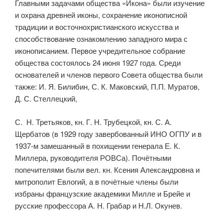
Главными задачами общества «Икона» были изучение
и охрана древней иконы, сохранение иконописной
традиции и восточнохристианского искусства и
способствование ознакомлению западного мира с
иконописанием. Первое учредительное собрание
общества состоялось 24 июня 1927 года. Среди
основателей и членов первого Совета общества были
также: И. Я. Билибин, С. К. Маковский, П.П. Муратов,
Д. С. Стеллецкий,
С. Н. Третьяков, кн. Г. Н. Трубецкой, кн. С. А.
Щербатов (в 1929 году завер­бованный ИНО ОГПУ и в
1937-м замешанный в похищении генерала Е. К.
Миллера, руководителя РОВСа). Почётными
попечителями были вел. кн. Ксения Александровна и
митрополит Евлогий, а в почётные члены были
избраны французские академики Милле и Брейе и
русские профес­сора А. Н. Грабар и Н.Л. Окунев.