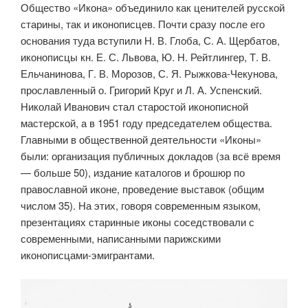
Общество «Икона» объединило как ценителей русской
ста­рины, так и иконописцев. Почти сразу после его
основания туда вступили Н. В. Глоба, С. А. Щербатов,
иконописцы кн. Е. С. Львова, Ю. Н. Рейтлингер, Т. В.
Ельчанинова, Г. В. Морозов, С. Я. Рыжкова-Чекунова,
прославленный о. Григорий Круг и Л. А. Успенский.
Николай Иванович стал старостой иконописной
мастерской, а в 1951 году пред­седателем общества.
Главными в общественной деятельности «Иконы»
были: организация публичных докладов (за всё время
— больше 50), изда­ние каталогов и брошюр по
православной иконе, проведение выставок (общим
числом 35). На этих, говоря современным языком,
презентациях старинные иконы соседствовали с
современными, написанными париж­скими
иконописцами-эмигрантами.