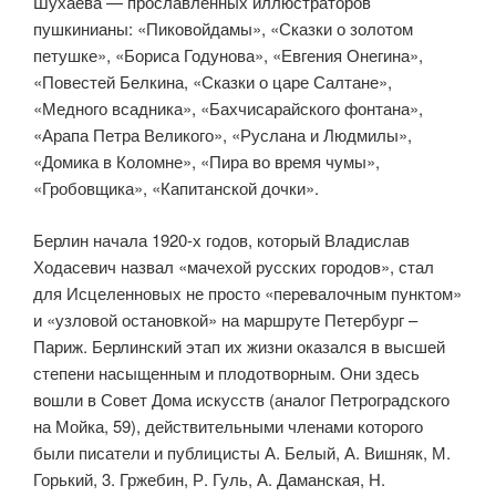
Шухаева — прославленных иллюстраторов
пушкинианы: «Пиковойдамы», «Сказки о золотом
петушке», «Бориса Годунова», «Евгения Онегина»,
«Повестей Белкина, «Сказки о царе Салтане»,
«Медного всад­ника», «Бахчисарайского фонтана»,
«Арапа Петра Великого», «Руслана и Людмилы»,
«Домика в Коломне», «Пира во время чумы»,
«Гробовщика», «Капитанской дочки».
Берлин начала 1920-х годов, который Владислав
Ходасевич назвал «мачехой русских городов», стал
для Исцеленновых не просто «пере­валочным пунктом»
и «узловой остановкой» на маршруте Петербург –
Париж. Берлинский этап их жизни оказался в высшей
степени насыщен­ным и плодотворным. Они здесь
вошли в Совет Дома искусств (аналог Петроградского
на Мойка, 59), действительными членами которого
были писатели и публицисты А. Белый, А. Вишняк, М.
Горький, 3. Гржебин, Р. Гуль, А. Даманская, Н.