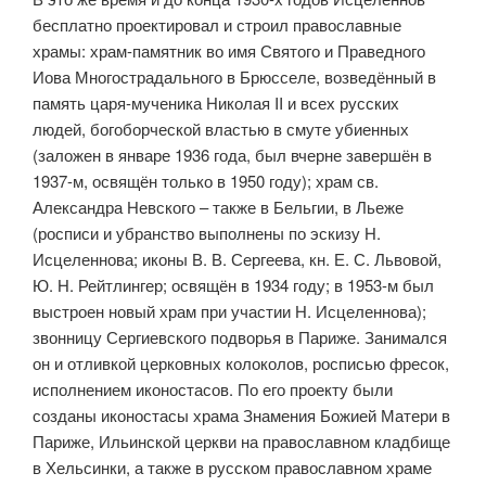
бесплатно про­ектировал и строил православные
храмы: храм-памятник во имя Святого и Праведного
Иова Многострадального в Брюсселе, возведённый в
память царя-мученика Николая II и всех русских
людей, богоборческой вла­стью в смуте убиенных
(заложен в январе 1936 года, был вчерне завершён в
1937-м, освящён только в 1950 году); храм св.
Александра Невского – также в Бельгии, в Льеже
(росписи и убранство выполнены по эскизу Н.
Исцеленнова; иконы В. В. Сергеева, кн. Е. С. Львовой,
Ю. Н. Рейтлингер; освящён в 1934 году; в 1953-м был
выстроен новый храм при участии Н. Исцеленнова);
звонницу Сергиевского подворья в Париже. Занимался
он и отливкой церковных колоколов, росписью фресок,
исполнением иконостасов. По его проекту были
созданы иконостасы храма Знамения Божией Матери в
Париже, Ильинской церкви на православном кладбище
в Хельсинки, а также в русском православном храме