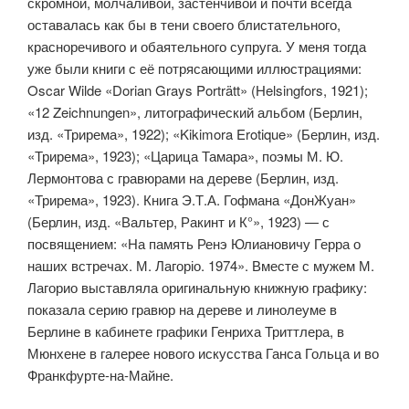
скромной, молчаливой, застенчивой и почти всегда
остава­лась как бы в тени своего блистательного,
красноречивого и обаятельного супруга. У меня тогда
уже были книги с её потрясающими иллюстрациями:
Oscar Wilde «Dorian Grays Porträtt» (Helsingfors, 1921);
«12 Zeichnungen», литографический альбом (Берлин,
изд. «Трирема», 1922); «Kikimora Erotique» (Берлин, изд.
«Трирема», 1923); «Царица Тамара», поэмы М. Ю.
Лермонтова с гравюрами на дереве (Берлин, изд.
«Трирема», 1923). Книга Э.Т.А. Гофмана «ДонЖуан»
(Берлин, изд. «Вальтер, Ракинт и К°», 1923) — с
посвящением: «На память Ренэ Юлиановичу Герра о
наших встречах. М. Лагоріо. 1974». Вместе с мужем М.
Лагорио выставляла ориги­нальную книжную графику:
показала серию гравюр на дереве и линолеуме в
Берлине в кабинете графики Генриха Триттлера, в
Мюнхене в галерее нового искусства Ганса Гольца и во
Франкфурте-на-Майне.