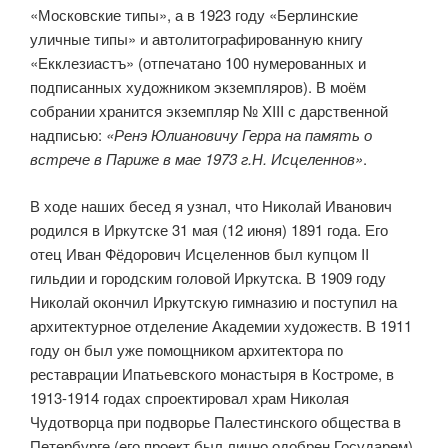
«Московские типы», а в 1923 году «Берлинские
уличные типы» и автолитографированную книгу
«Екклезиастъ» (отпечатано 100 нумерованных и
подписанных художником экземпляров). В моём
собрании хранится экземпляр № XIII с дарственной
надписью:
«Ренэ Юлиановичу Герра на память о
встрече в Париже в мае 1973 г.Н. Исцеленнов»
.
В ходе наших бесед я узнал, что Николай Иванович
родился в Иркутске 31 мая (12 июня) 1891 года. Его
отец Иван Фёдорович Исцеленнов был купцом II
гильдии и городским головой Иркутска. В 1909 году
Николай окончил Иркутскую гимназию и поступил на
архитектурное отделение Академии художеств. В 1911
году он был уже помощником архитектора по
реставрации Ипатьевского монастыря в Костроме, в
1913-1914 годах спроектировал храм Николая
Чудотворца при подворье Палестинского общества в
Петербурге (его проект был лично одобрен Государем).