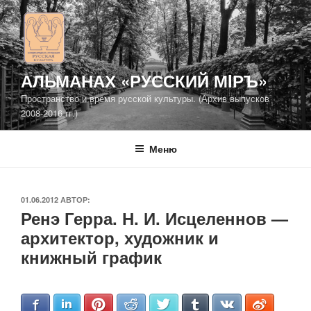
Перейти
к
содержимому
АЛЬМАНАХ «РУССКИЙ МIРЪ»
Пространство и время русской культуры. (Архив выпусков
2008-2016 гг.)
Меню
ОПУБЛИКОВАНО
01.06.2012
АВТОР:
Ренэ Герра. Н. И. Исцеленнов —
архитектор, художник и
книжный график
Facebook
LinkedIn
Pinterest
Reddit
Twitter
Tumblr
VKontakte
Weibo