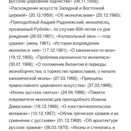
русском церковном зодчестве» (08.11.1958);
«Расхождение искусств Западной и Восточной
церквей» (20.12.1959); «Об иконописании» (25.12.1960);
«Преподобный Андрей Радонежский, иконописец,
прозванный Рублёв», по случаю 600-летия со дня
рождения (26.03.1961); «Колокольный звон — глас
церкви» (июнь 1961); «История возрождения
иконописа- ния» (17.12.1961); «О каноничности икон»
(19.12.1965); «Проблема кано­ничности иконописи»
(30.01.1966); «О положении Византии в пери­оды
иконоборчества, о торжестве православия, о начале
канонической иконы» (27.03.1966); «Принципы
православного церковного искусства» (27.03.1966);
«Иконы русских святых» (24.04.1966); «Памяти
покровителя иконописцев преподобного Иоанна
Дамаскина» (18.12.1966); «О кон­стантинопольских
мозаиках» (10.12.1967); «Облик греческих храмов и их
сравнение с русскими» (01.12.1968); «Об архитектуре
русских храмов» (06.03.1970); «Иконы и стенопись в