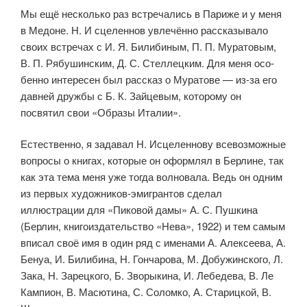
Мы ещё несколько раз встречались в Париже и у меня
в Медоне. Н. И сцеленнов увлечённо рассказывало
своих встречах с И. Я. Билибиным, П. П. Муратовым,
В. П. Рябушинским, Д. С. Стеллецким. Для меня осо­
бенно интересен был рассказ о Муратове — из-за его
давней дружбы с Б. К. Зайцевым, которому он
посвятил свои «Образы Италии».
Естественно, я задавал Н. Исцеленнову всевозможные
вопросы о книгах, которые он оформлял в Берлине, так
как эта тема меня уже тогда волновала. Ведь он одним
из первых художников-эмигрантов сделал
иллюстрации для «Пиковой дамы» А. С. Пушкина
(Берлин, книгоиздательство «Нева», 1922) и тем самым
вписал своё имя в один ряд с именами А. Алексеева, А.
Бенуа, И. Билибина, Н. Гончарова, М. Добужинского, Л.
Зака, Н. Зарецкого, Б. Зворыкина, И. Лебедева, В. Ле
Кампион, В. Масютина, С. Соломко, А. Старицкой, В.