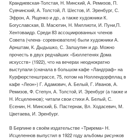
Крандиевская-Толстая, Н. Минский, А. Ремизов, П.
Сувчинский, А. Толстой, Л. Шестов, И. Эренбург, С.
Эфрон, А. Ященко и др., а также художники К.
Богуславская, В. Масютин, Н. Миллиоти, И. Пуни,П.
Хентоваидр. Среди 83 ассоциированных членов
Совета (члена- соревнователя) были художники А.
Арнштам, К. Дыдышко, С. Залшупин и др. Можно
прочесть в двух редчайших «Бюллетенях Дома
искусств» (1922), что на вечерах неоднократно
выступали (сначала в большом кафе «Ландграф» на
Курфюрстенштрассе, 75, потом на Ноллендорфплац в
кафе «Леон») Г. Адамович, А. Белый, Г. Иванов, А.
Ремизов, Ф. Степун, А. Толстой, И. Эренбург (а также и
Н. Исцеленнов); читали свои стихи А. Белый, С.
Есенин, Н. Минский, Б. Пастернак, Вл. Ходасевич, М.
Цветаева, И. Эренбург.
В Берлине в своём издательстве «Трирема» Н.
Исцеленнов выпу­стил в 1922 году альбомы рисунков