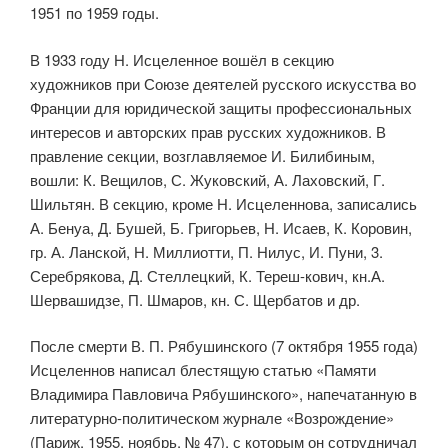
1951 по 1959 годы.
В 1933 году Н. Исцеленное вошёл в секцию
художников при Союзе деятелей русского искусства во
Франции для юридической защиты профессиональных
интересов и авторских прав русских худож­ников. В
правление секции, возглавляемое И. Билибиным,
вошли: К. Вещилов, С. Жуковский, А. Лаховский, Г.
Шильтян. В секцию, кроме Н. Исцеленнова, записались
А. Бенуа, Д. Бушей, Б. Григорьев, Н. Исаев, К. Коровин,
гр. А. Ланской, Н. Миллиотти, П. Нилус, И. Пуни, 3.
Серебрякова, Д. Стеллецкий, К. Тереш-кович, кн.А.
Шервашидзе, П. Шмаров, кн. С. Щербатов и др.
После смерти В. П. Рябушинского (7 октября 1955 года)
Исцеленнов написал блестящую статью «Памяти
Владимира Павловича Рябушинского», напечатанную в
литературно-политическом журнале «Возрождение»
(Париж, 1955, ноябрь, № 47), с которым он сотрудничал