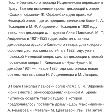
После берлинского периода Исцеленновы переехали в
Прагу. Там они выполнили проект декораций к опере
«Сказки Гофмана» Ж. Оффенбаха для пражской
Немецкой оперы, где их предшественниками были Г. А.
Пожедаев и М. Ф. Андреенко. Пожедаев в 1920 году
выполнил декора­ции для труппы Анны Павловой. М. Ф.
Андреенко в 1921-1923 годах рабо­тал главным
декоратором русского Камерного театра, для которого
офор­мил десяток спектаклей, а в 1922 году, уже в
пражской Немецкой опере, сделал декорации к первой
постановке оперы П. Хиндемита «Нуш-Нуши». В
декабре 1924 — январе 1925 года состоялась новая
совместная выставка Н. Исцеленнова и М. Лагорио.
В Праге Николай Иванович сблизился с С. Я. Эфроном,
и они вместе с режиссёром-англичанином А. Бреем
пытались создать театр-студию, в которой
предполагалось поставить драму «Царь Максимилиан»
А. Ремизова и «Метель» М. Цветаевой. Увы, эта затея