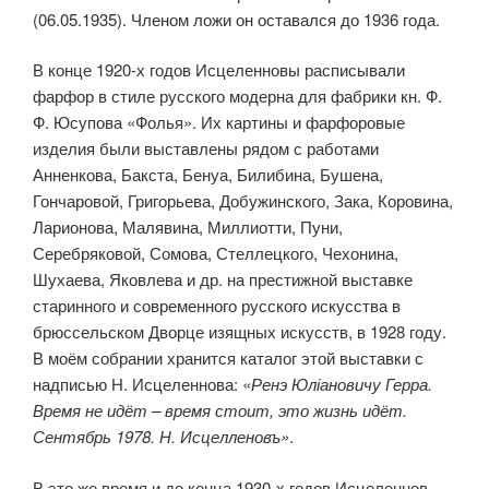
(06.05.1935). Членом ложи он оставался до 1936 года.
В конце 1920-х годов Исцеленновы расписывали
фарфор в стиле рус­ского модерна для фабрики кн. Ф.
Ф. Юсупова «Фолья». Их картины и фарфоровые
изделия были выставлены рядом с работами
Анненкова, Бакста, Бенуа, Билибина, Бушена,
Гончаровой, Григорьева, Добужинского, Зака, Коровина,
Ларионова, Малявина, Миллиотти, Пуни,
Серебряковой, Сомова, Стеллецкого, Чехонина,
Шухаева, Яковлева и др. на престиж­ной выставке
старинного и современного русского искусства в
брюссель­ском Дворце изящных искусств, в 1928 году.
В моём собрании хранится каталог этой выставки с
надписью Н. Исцеленнова: «
Ренэ Юліановичу Герра.
Время не идёт – время стоит, это жизнь идёт.
Сентябрь 1978. Н. Исцелленовъ»
.
В это же время и до конца 1930-х годов Исцеленнов