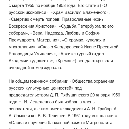
с марта 1955 по ноябрь 1958 года. Его статьи («О
русской иконописи», «Храм Василия Блаженного»,
«Смертию смерть поправ: Православные иконы
Воскресения Христова», «Судьба Петербурга по его
соборам», «Вера, Надежда, Любовь и София-
Премудрость Матерь их», «О храмах, куполах и
многоглавии», «Сказ о Феодоровской Иконе Пресвятой
Богородицы Умиления», «Архитектурный отдел
Академии художеств», «Кремль») всегда открывали
очередной номер журнала.
На общем годичном собрании «Общества охранения
русских куль­турных ценностей» под
председательством Д. П. Рябушинского 20 января 1956
года Н. И. Исцеленнов был избран в члены-
основатели, а с ним вместе академики А. Н. Грабар, А.
А. Лампе и кн. В. В. Тенишев. В 1961 году вышла книга
«Слова и поучения блаженной памяти Митрополита