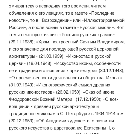
эмигрантскую периодику того вре­мени, читаем
объявления о его лекциях, то в газете «Последние
новости», то в «Возрождении» или «Иллюстрированной
России», а после войны в газете «Русская мысль». Вот
темы некоторых из них: «Росписи русских храмов»
(29.11.1938); «Храм, построенный Святым Владимиром,
и его зна­чение для последующей русской церковной
архитектуры» (21.03.1939); «Иконостас в русской
церкви» (18.04.1948); «Искусство иконы, осо­бенности
её и традиции и отношение к архитектуре» (30.12.1948);
«О преемственности деятельности общества „Икона“»
(31.07.1949); «Иконографический смысл древних
русских иконостасов» (26.02.1950); «Сказ об иконе
Феодоровской Божией Матери» (17.12.1950); «О воз­
вращении к древней русской архитектуре и
традиционным иконам в С.-Петербурге в 1904-1914 гг.»
(20.12.1953); «Об Академии художеств, о развитии
русского искусства в царствование Екатерины II, о