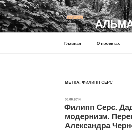
Перейти
к
содержимому
АЛЬМА
Пространство и 
Главная
О проектах
МЕТКА: ФИЛИПП СЕРС
ОПУБЛИКОВАНО
06.06.2014
Филипп Серс. Да
модернизм. Пере
Александра Черн