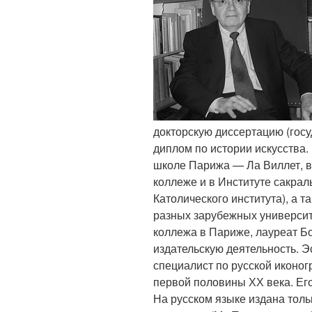
доктор­скую диссертацию (гос
диплом по истории искусства
школе Парижа — Ла Виллет,
коллеже и в Институте сакраль
Католического института), а т
разных зарубежных универси
коллежа в Париже, лауреат Б
издательскую деятель­ность. Э
специалист по русской иконо
первой половины ХХ века. Его
На русском языке издана тольк