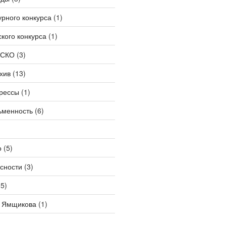
урного конкурса
(1)
ского конкурса
(1)
ЕСКО
(3)
хив
(13)
прессы
(1)
ьменность
(6)
о
(5)
сности
(3)
5)
 Ямщикова
(1)