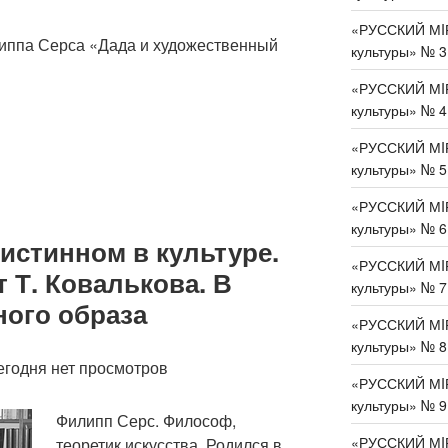
«РУССКИЙ МIР
липпа Серса «Дада и художественный
культуры» № 3
«РУССКИЙ МIР
культуры» № 4
«РУССКИЙ МIР
культуры» № 5
«РУССКИЙ МIР
культуры» № 6
истинном в культуре.
«РУССКИЙ МIР
т Т. Ковалькова. В
культуры» № 7
ного образа
«РУССКИЙ МIР
культуры» № 8
егодня нет просмотров
«РУССКИЙ МIР
культуры» № 9
Филипп Серс. Философ,
«РУССКИЙ МIР
теоретик искусства. Родился в