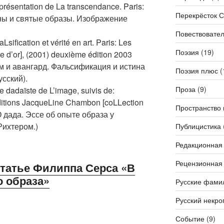
présentation de La transcendance. Paris:
Перекрёсток 
коны и святые образы. Изображение
Повествовател
Lsification et vérité en art. Paris: Les
Поэзия
(19)
e d’or], (2001) deuxième édition 2003
ризм и авангард. Фальсификация и истина
Поэзия плюс
(
усский).
Проза
(9)
e dadaïste de L’image, suivis de:
ditions JacqueLine Chambon [coLLection
Пространство 
(О дада. Эссе об опыте образа у
Рихтером.)
Публицистика
Редакционная
Рецензионная
статье Филиппа Серса «В
о образа»
Русские фами
Русский некро
Событие
(9)