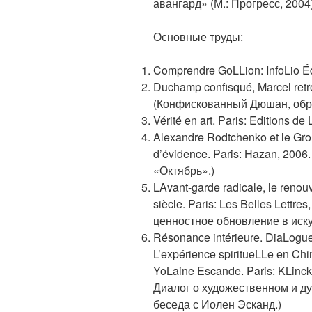
авангард» (М.: Прогресс, 2004)
Основные труды:
Comprendre GoLLion: InfoLio Éd
Duchamp confisqué, Marcel retro
(Конфискованный Дюшан, обр
Vérité en art. Paris: Editions d
Alexandre Rodtchenko et le Grou
d’évidence. Paris: Hazan, 2006
«Октябрь».)
LAvant-garde radicale, le renou
siècle. Paris: Les Belles Lettr
ценностное обновление в иску
Résonance intérieure. DiaLogue s
L’expérience spiritueLLe en Chi
YoLaine Escande. Paris: KLinc
Диалог о художественном и ду
беседа с Иолен Эсканд.)