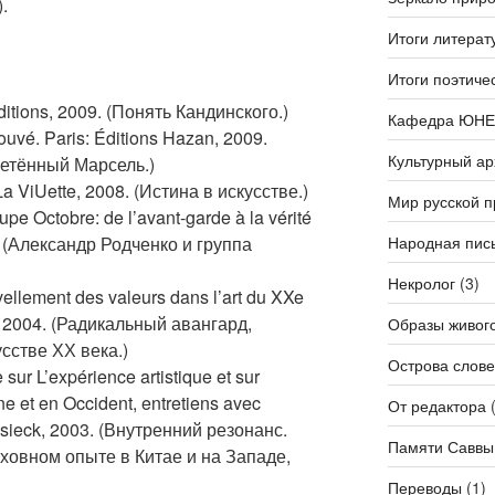
.
Итоги литерат
Итоги поэтиче
itions, 2009. (Понять Кандинского.)
Кафедра ЮН
uvé. Paris: Éditions Hazan, 2009.
Культурный ар
етённый Марсель.)
e La ViUette, 2008. (Истина в искусстве.)
Мир русской 
pe Octobre: de l’avant-garde à la vérité
Народная пис
. (Александр Родченко и группа
Некролог
(3)
vellement des valeurs dans l’art du XXe
es, 2004. (Радикальный авангард,
Образы живог
сстве ХХ века.)
Острова слове
ur L’expérience artistique et sur
ne et en Occident, entretiens avec
От редактора
(
ksieck, 2003. (Внутренний резонанс.
Памяти Саввы
ховном опыте в Китае и на Западе,
Переводы
(1)