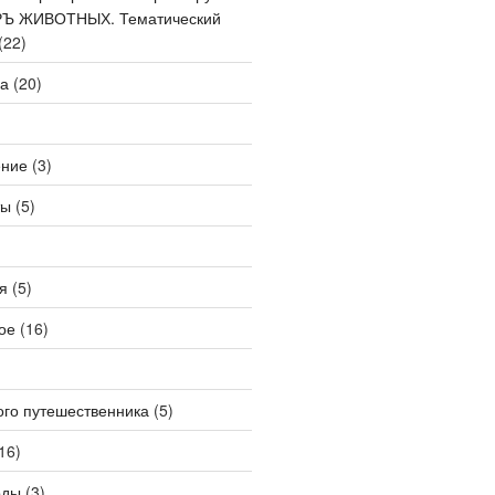
IРЪ ЖИВОТНЫХ. Тематический
(22)
ва
(20)
ение
(3)
ты
(5)
я
(5)
ое
(16)
ого путешественника
(5)
16)
оды
(3)