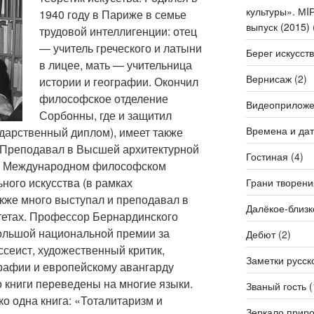
культуры». М
1940 году в Париже в семье
выпуск (2015)
трудо­вой интеллигенции: отец
— учитель гречес­кого и латыни
Берег искусст
в лицее, мать — учительница
Вернисаж
(2)
истории и географии. Окончил
философское отделение
Видеоприлож
Сорбонны, где и защитил
Времена и да
ударственный диплом), имеет также
. Преподавал в Высшей архитектурной
Гостиная
(4)
 в Международном философском
­ного искусства (в рамках
Грани творени
акже много выступал и препо­давал в
Далёкое-близк
тетах. Профессор Бернардинского
ольшой национальной премии за
Дебют
(2)
ссеист, художественный критик,
Заметки русск
графии и европейскому авангарду
 книги переведены на многие языки.
Званый гость
(
о одна книга: «Тоталита­ризм и
Зеркало прир