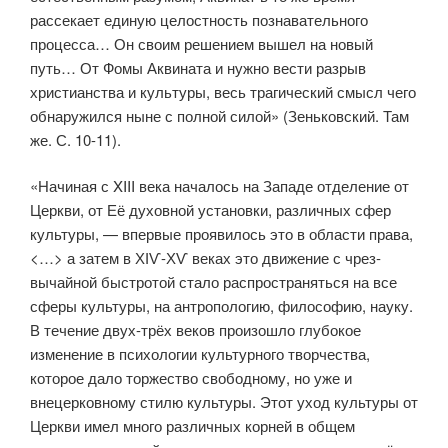
рассекает единую целост­ность познавательного
процесса… Он своим решением вышел на новый
путь… От Фомы Аквината и нужно вести разрыв
христианства и куль­туры, весь трагический смысл чего
обнаружился ныне с полной силой» (Зеньковский. Там
же. С. 10-11).
«Начиная с XIII века началось на Западе отделение от
Церкви, от Её духовной установки, различных сфер
культуры, — впервые проявилось это в области права,
<…> а затем в ХІѴ-ХѴ веках это движение с чрез­
вычайной быстротой стало распространяться на все
сферы культуры, на антропологию, философию, науку.
В течение двух-трёх веков произо­шло глубокое
изменение в психологии культурного творчества,
которое дало торжество свободному, но уже и
внецерковному стилю культуры. Этот уход культуры от
Церкви имел много различных корней в общем