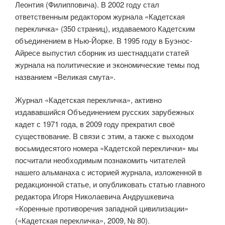
Леонтия (Филипповича). В 2002 году стал
ответственным редактором журнала «Кадетская
перекличка» (350 страниц), издаваемого Кадетским
объе­динением в Нью-Йорке. В 1995 году в Буэнос-
Айресе выпустил сборник из шестнадцати статей
журнала на поли­тические и экономические темы под
названием «Великая смута».
Журнал «Кадетская перекличка», активно
издававшийся Объединением русских зарубежных
кадет с 1971 года, в 2009 году прекратил своё
существование. В связи с этим, а также с выходом
восьмидесятого номера «Кадетской переклички» мы
посчитали необ­ходимым познакомить читателей
нашего альманаха с историей журнала, изложенной в
редакционной статье, и опубликовать статью главного
редактора Игоря Николаевича Андрушкевича
«Коренные противоречия западной цивилизации»
(«Кадетская пере­кличка», 2009, № 80).