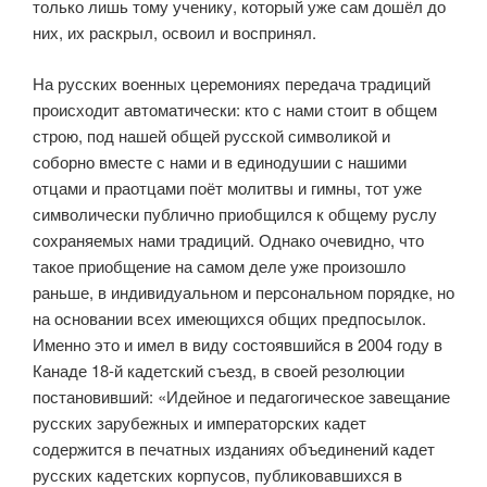
только лишь тому ученику, который уже сам дошёл до
них, их раскрыл, освоил и воспринял.
На русских военных церемониях передача традиций
происходит автоматически: кто с нами стоит в общем
строю, под нашей общей русской сим­воликой и
соборно вместе с нами и в единодушии с нашими
отцами и праот­цами поёт молитвы и гимны, тот уже
символически публично приобщился к общему руслу
сохраняемых нами традиций. Однако очевидно, что
такое приобщение на самом деле уже произошло
раньше, в индивидуальном и пер­сональном порядке, но
на основании всех имеющихся общих предпосылок.
Именно это и имел в виду состоявшийся в 2004 году в
Канаде 18-й кадетский съезд, в своей резолюции
постановивший: «Идейное и педагогическое заве­щание
русских зарубежных и императорских кадет
содержится в печатных изданиях объединений кадет
русских кадетских корпусов, публиковавшихся в