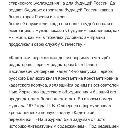
старческого „услаждения“, а для будущей России. Да
ведают буду­щие строители будущей России, какова
была старая Россия и каковы
были её служители, когда они волею судеб попали в
эмиграцию… Нужно показать будущим поколениям, как
мы жили, как мы в тяжёлых условиях эмиграции
продолжали свою службу Отечеству.»
«Кадетская перекличка» до сих пор имела четырёх
редакторов. Первым редактором был Павел
Васильевич Олферьев, кадет 14-го выпу­ска Первого
русского Великого князя Константина Константиновича
кадетского корпуса, являвшийся одним из основателей
Нью-Йоркского кадетского объединения и бывший его
председателем более десяти лет. Во втором номере
журнала 1972 года П. В. Олферьев сформулировал
хро­нологически первую задачу «Кадетской
переклички»: «Наш журнал был задуман с чисто
историко-литературным содержанием». Под редакцией