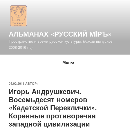
Перейти
к
содержимому
АЛЬМАНАХ «РУССКИЙ МIРЪ»
Пространство и время русской культуры. (Архив выпусков
2008-2016 гг.)
Меню
ОПУБЛИКОВАНО
04.02.2011
АВТОР:
Игорь Андрушкевич.
Восемьдесят номеров
«Кадетской Переклички».
Коренные противоречия
западной цивилизации