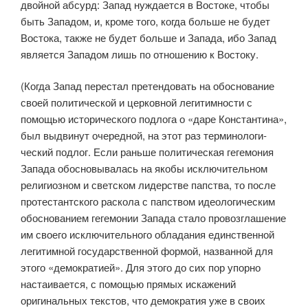
двойной абсурд: Запад нуждается в Востоке, чтобы
быть Западом, и, кроме того, когда больше не будет
Востока, также не будет больше и Запада, ибо Запад
является Западом лишь по отношению к Востоку.
(Когда Запад перестал претендовать на обоснование
своей полити­ческой и церковной легитимности с
помощью исторического подлога о «даре Константина»,
был выдвинут очередной, на этот раз терминологи­
ческий подлог. Если раньше политическая гегемония
Запада обосновыва­лась на якобы исключительном
религиозном и светском лидерстве папства, то после
протестантского раскола с папством идеологическим
обоснова­нием гегемонии Запада стало провозглашение
им своего исключитель­ного обладания единственной
легитимной государственной формой, названной для
этого «демократией». Для этого до сих пор упорно
наста­ивается, с помощью прямых искажений
оригинальных текстов, что демо­кратия уже в своих