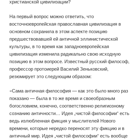
христианской цивилизации?
На первый вопрос можно ответить, что
восточноевропейская право­славная цивилизация в
основном сохранила в этом аспекте позицию
предшествовавшей ей античной эллинистической
культуры, в то время как западноевропейская
цивилизация изменила радикально свою исход­ную
позицию в этом вопросе. Известный русский философ,
профессор протоиерей Василий Зеньковский,
резюмирует это следующим образом:
«Сама античная философия — как это было много раз
показано — была в то же время и своеобразным
богословием, конечно, соответственно религиозному
сознанию античности… Идея „чистой философии“ есть
ведь излюбленная фикция у мыслителей Нового
времени, которые нередко переносят эту фикцию и в
античный мир. Идея „чистой философии“ есть вообще