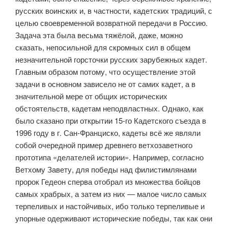
русских воинских и, в частности, кадет­ских традиций, с
целью своевременной возвратной передачи в Россию.
Задача эта была весьма тяжёлой, даже, можно
сказать, непосильной для скромных сил в общем
незначительной горсточки русских зарубежных кадет.
Главным образом потому, что осуществление этой
задачи в основ­ном зависело не от самих кадет, а в
значительной мере от общих истори­ческих
обстоятельств, кадетам неподвластных. Однако, как
было сказано при открытии 15-го Кадетского съезда в
1996 году в г. Сан-Франциско, кадеты всё же являли
собой очередной пример древнего ветхозаветного
прототипа «делателей истории». Например, согласно
Ветхому Завету, для победы над филистимлянами
пророк Гедеон сперва отобрал из множества бойцов
самых храбрых, а затем из них — малое число самых
терпеливых и настойчивых, ибо только терпеливые и
упорные одерживают историче­ские победы, так как они