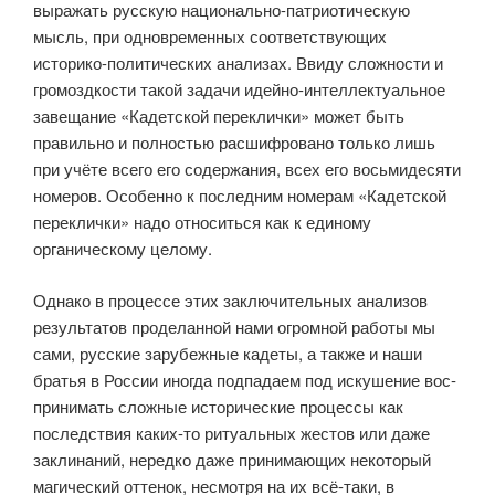
выражать русскую национально-патриотическую
мысль, при одновременных соответству­ющих
историко-политических анализах. Ввиду сложности и
громозд­кости такой задачи идейно-интеллектуальное
завещание «Кадетской переклички» может быть
правильно и полностью расшифровано только лишь
при учёте всего его содержания, всех его восьмидесяти
номеров. Особенно к последним номерам «Кадетской
переклички» надо отно­ситься как к единому
органическому целому.
Однако в процессе этих заключительных анализов
результатов про­деланной нами огромной работы мы
сами, русские зарубежные кадеты, а также и наши
братья в России иногда подпадаем под искушение вос­
принимать сложные исторические процессы как
последствия каких-то ритуальных жестов или даже
заклинаний, нередко даже принимающих некоторый
магический оттенок, несмотря на их всё-таки, в