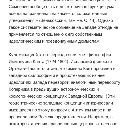
Сомнение вообще есть ведь вторичная функция ума,
всегда направленная на какие-то положительные
утверждения.» (Зеньковский. Там же. С. 14). Однако
такое систематическое сомнение на Западе отнюдь не
применяется по отношению к его собственным
идеологическим и псевдонаучным домыслам.
Кульминацией этого периода является философия
Иммануила Канта (1724-1804). Испанский философ
Ортега-и-Гассет считает, что именно Кант произвёл в
западной философии и в проистекающих из неё
идеоло­гиях Запада переворот, аналогичный перевороту
Коперника в предыду­щих астрономических и
космогонических концепциях Западной Европы. (Эти
геоцентрические западные концепции игнорировали
имевшиеся по этому вопросу в Античном мире и на
православном Востоке представ­ления. Например, в
некоторых древних православных церковных песнопе­