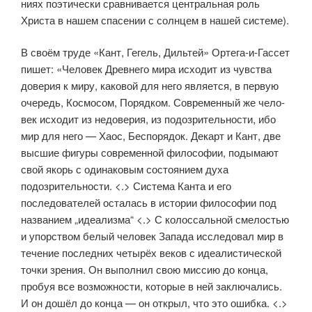
ниях поэтически сравнивается центральная роль
Христа в нашем спасении с солнцем в нашей системе).
В своём труде «Кант, Гегель, Дильтей» Ортега-и-Гассет
пишет: «Чело­век Древнего мира исходит из чувства
доверия к миру, каковой для него является, в первую
очередь, Космосом, Порядком. Современный же чело­
век исходит из недоверия, из подозрительности, ибо
мир для него — Хаос, Беспорядок. Декарт и Кант, две
высшие фигуры современной философии, подымают
свой якорь с одинаковым состоянием духа
подозрительности. <.> Система Канта и его
последователей осталась в истории филосо­фии под
названием „идеализма“ <.> С колоссальной смелостью
и упор­ством белый человек Запада исследовал мир в
течение последних четы­рёх веков с идеалистической
точки зрения. Он выполнил свою миссию до конца,
пробуя все возможности, которые в ней заключались.
И он дошёл до конца — он открыл, что это ошибка. <.>