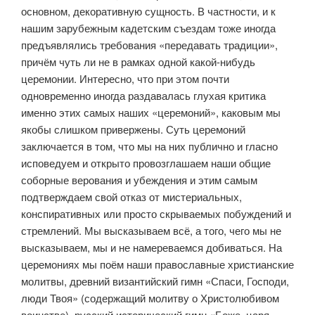
основном, декоративную сущность. В частности, и к
нашим зарубежным кадет­ским съездам тоже иногда
предъявлялись требования «передавать тра­диции»,
причём чуть ли не в рамках одной какой-нибудь
церемонии. Интересно, что при этом почти
одновременно иногда раздавалась глухая критика
именно этих самых наших «церемоний», каковым мы
якобы слишком привержены. Суть церемоний
заключается в том, что мы на них публично и гласно
исповедуем и открыто провозглашаем наши общие
соборные верования и убеждения и этим самым
подтверждаем свой отказ от мистериальных,
конспиративных или просто скрываемых побуждений и
стремлений. Мы высказываем всё, а того, чего мы не
высказываем, мы и не намереваемся добиваться. На
церемониях мы поём наши православ­ные христианские
молитвы, древний византийский гимн «Спаси, Господи,
люди Твоя» (содержащий молитву о Христолюбивом
воинстве), русский исторический гимн «Боже, царя