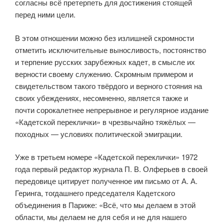
согласны всё претерпеть для достижения стоящей
перед ними цели.
В этом отношении можно без излишней скромности
отметить ис­ключительные выносливость, по­стоянство
и терпение русских зару­бежных кадет, в смысле их
верности своему служению. Скромным приме­ром и
свидетельством такого твёрдо­го и верного стояния на
своих убеж­дениях, несомненно, является также и
почти сорокалетнее непрерывное и регулярное издание
«Кадетской переклички» в чрезвычайно тяжё­лых —
походных — условиях полити­ческой эмиграции.
Уже в третьем номере «Кадет­ской переклички» 1972
года первый редактор журнала П. В. Олферьев в своей
передовице цитирует полу­ченное им письмо от А. А.
Геринга, тогдашнего председателя Кадет­ского
объединения в Париже: «Всё, что мы делаем в этой
области, мы делаем не для себя и не для нашего