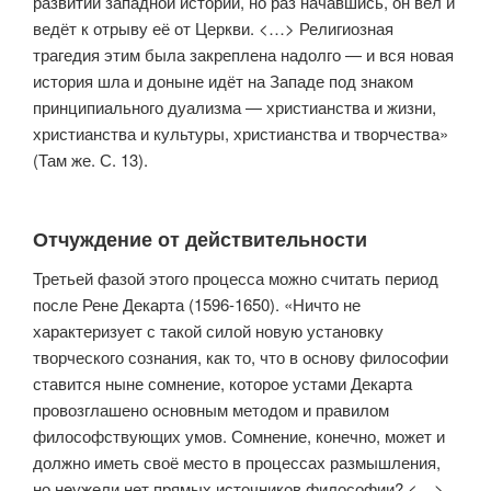
развитии западной истории, но раз начавшись, он вёл и
ведёт к отрыву её от Церкви. <…> Религиозная
трагедия этим была закреплена надолго — и вся новая
история шла и доныне идёт на Западе под знаком
принци­пиального дуализма — христианства и жизни,
христианства и культуры, христианства и творчества»
(Там же. С. 13).
Отчуждение от действительности
Третьей фазой этого процесса можно считать период
после Рене Декарта (1596-1650). «Ничто не
характеризует с такой силой новую уста­новку
творческого сознания, как то, что в основу философии
ставится ныне сомнение, которое устами Декарта
провозглашено основным методом и правилом
философствующих умов. Сомнение, конечно, может и
должно иметь своё место в процессах размышления,
но неужели нет прямых источ­ников философии? <…>