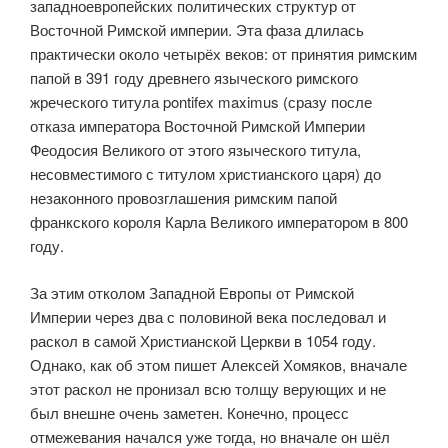
западноевро­пейских политических структур от
Восточной Римской империи. Эта фаза длилась
практически около четырёх веков: от принятия римским
папой в 391 году древнего языческого римского
жреческого титула pontifex maximus (сразу после
отказа императора Восточной Римской Империи
Феодосия Великого от этого языческого титула,
несовместимого с титу­лом христианского царя) до
незаконного провозглашения римским папой
франкского короля Карла Великого императором в 800
году.
За этим отколом Западной Европы от Римской
Империи через два с половиной века последовал и
раскол в самой Христианской Церкви в 1054 году.
Однако, как об этом пишет Алексей Хомяков, вначале
этот раскол не пронизал всю толщу верующих и не
был внешне очень заме­тен. Конечно, процесс
отмежевания начался уже тогда, но вначале он шёл