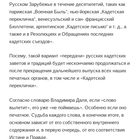
Русском Зарубежье в течение десятилетий, таких как
парижская „Воен­ная Быль“, нью-йоркская „Кадетская
перекличка“, венесуэльский и сан- францисский
Бюллетени, аргентинское „Кадетское письмо“ и т. д., а
также и в Резолюциях и Обращениях последних
кадетских съездов».
Посему, такой вариант «передачи» русских кадетских
заветов и тра­диций будет нескончаемо продолжаться и
после прекращения дальней­шего выпуска всех наших
печатных органов, в том числе и «Кадетской
переклички».
Согласно словарю Владимира Даля, если «слово
вылетит», его уже «не поймаешь». Особенно если оно
печатное. Судьба каждого слова, в конечном итоге, в
основном зависит от его собственного внутреннего
содержания и, в первую очередь, от его соответствия
Истине и Правде.