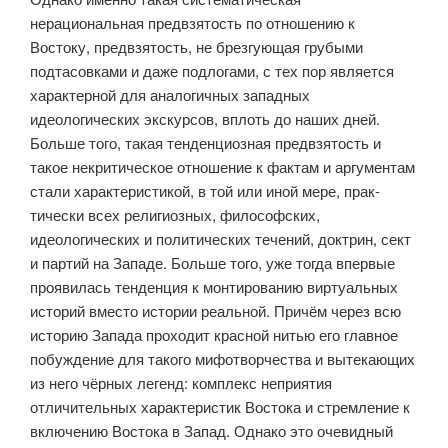
нерациональная предвзятость по отношению к
Востоку, предвзятость, не брезгующая грубыми
подтасов­ками и даже подлогами, с тех пор является
характерной для аналогичных западных
идеологических экскурсов, вплоть до наших дней.
Больше того, такая тенденциозная предвзятость и
такое некритическое отношение к фактам и аргументам
стали характеристикой, в той или иной мере, прак­
тически всех религиозных, философских,
идеологических и политических течений, доктрин, сект
и партий на Западе. Больше того, уже тогда впервые
проявилась тенденция к монтированию виртуальных
историй вместо исто­рии реальной. Причём через всю
историю Запада проходит красной нитью его главное
побуждение для такого мифотворчества и вытекающих
из него чёрных легенд: комплекс неприятия
отличительных характеристик Вос­тока и стремление к
включению Востока в Запад. Однако это очевидный