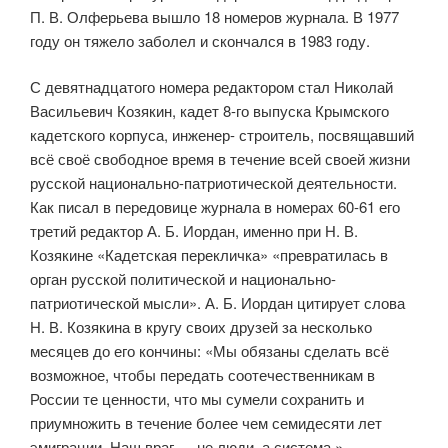
П. В. Олферьева вышло 18 номеров журнала. В 1977
году он тяжело заболел и скончался в 1983 году.
С девятнадцатого номера редактором стал Николай
Васильевич Козякин, кадет 8-го выпуска Крымского
кадетского корпуса, инженер- строитель, посвящавший
всё своё свободное время в течение всей своей жизни
русской национально-патриотической деятельности.
Как писал в передовице журнала в номерах 60-61 его
третий редактор А. Б. Иордан, именно при Н. В.
Козякине «Кадетская перекличка» «превратилась в
орган русской политической и национально-
патриотической мысли». А. Б. Иордан цитирует слова
Н. В. Козякина в кругу своих друзей за несколько
месяцев до его кончины: «Мы обязаны сделать всё
возмож­ное, чтобы передать соотечественникам в
России те ценности, что мы сумели сохранить и
приумножить в течение более чем семидесяти лет
эмиграции. Наш враг — не люди, а система.»