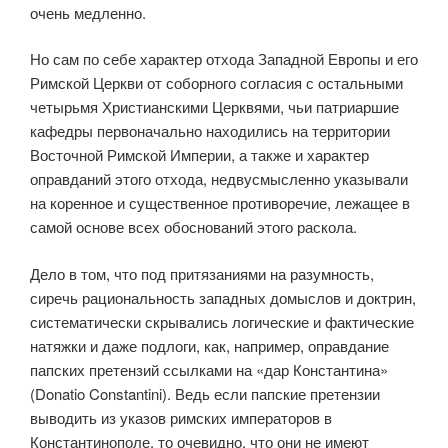
очень медленно.
Но сам по себе характер отхода Западной Европы и его
Римской Церкви от соборного согласия с остальными
четырьмя Христианскими Церквями, чьи патриаршие
кафедры первоначально находились на территории
Вос­точной Римской Империи, а также и характер
оправданий этого отхода, недвусмысленно указывали
на коренное и существенное противоречие, лежащее в
самой основе всех обоснований этого раскола.
Дело в том, что под притязаниями на разумность,
сиречь рациональ­ность западных домыслов и доктрин,
систематически скрывались логиче­ские и фактические
натяжки и даже подлоги, как, например, оправдание
папских претензий ссылками на «дар Константина»
(Donatio Constantini). Ведь если папские претензии
выводить из указов римских императо­ров в
Константинополе, то очевидно, что они не имеют