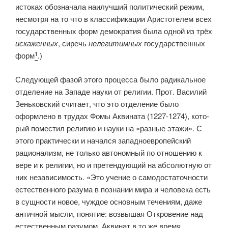
истоках обозначала наилучший политический режим,
несмотря на то что в классификации Аристотелем всех
государственных форм демократия была одной из трёх
искаженных
, сиречь
нелегитимных
государственных
1
форм
.)
Следующей фазой этого процесса было радикальное
отделение на Западе науки от религии. Прот. Василий
Зеньковский считает, что это отделение было
оформлено в трудах Фомы Аквината (1227-1274), кото­
рый поместил религию и науки на «разные этажи». С
этого практиче­ски и начался западноевропейский
рационализм, не только автономный по отношению к
вере и к религии, но и претендующий на абсолютную от
них независимость. «Это учение о самодостаточности
естественного разума в познании мира и человека есть
в сущности новое, чуждое основ­ным течениям, даже
античной мысли, понятие: возвышая Откровение над
естественным разумом, Аквинат в то же время