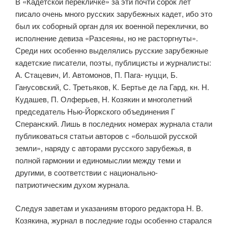
В «Кадетской перекличке» за эти почти сорок лет
писало очень много русских зарубежных кадет, ибо это
был их соборный орган для их воен­ной переклички, во
исполнение девиза «Разсеяны, но не расторгнуты».
Среди них особенно выделялись русские зарубежные
кадетские писатели, поэты, публицисты и журналисты:
А. Стацевич, И. Автомонов, П. Пага- нуцци, Б.
Ганусовский, С. Третьяков, К. Бертье де ла Гард, кн. Н.
Кудашев, П. Олферьев, Н. Козякин и многолетний
председатель Нью-Йоркского объединения Г
Сперанский. Лишь в последних номерах журнала стали
публиковаться статьи авторов с «большой русской
земли», наряду с авто­рами русского зарубежья, в
полной гармонии и единомыслии между теми и
другими, в соответствии с национально-
патриотическим духом журнала.
Следуя заветам и указаниям второго редактора Н. В.
Козякина, журнал в последние годы особенно старался