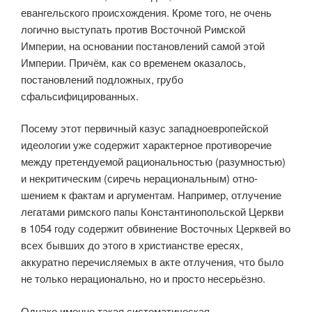
евангельского происхождения. Кроме того, не очень
логично выступать против Восточ­ной Римской
Империи, на основании постановлений самой этой
Импе­рии. Причём, как со временем оказалось,
постановлений подложных, грубо
сфальсифицированных.
Посему этот первичный казус западноевропейской
идеологии уже содержит характерное противоречие
между претендуемой рационально­стью (разумностью)
и некритическим (сиречь нерациональным) отно­
шением к фактам и аргументам. Например, отлучение
легатами римского папы Константинопольской Церкви
в 1054 году содержит обвинение Восточных Церквей во
всех бывших до этого в христианстве ересях,
аккуратно перечисляемых в акте отлучения, что было
не только нерацио­нально, но и просто несерьёзно.
Однако именно такая систематическая