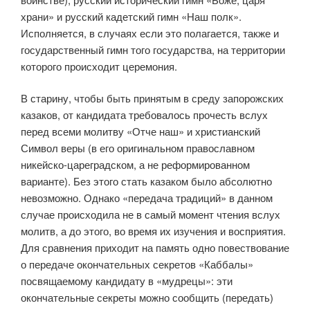
храни» и русский кадетский гимн «Наш полк».
Исполняется, в случаях если это полагается, также и
государствен­ный гимн того государства, на территории
которого происходит церемония.
В старину, чтобы быть принятым в среду запорожских
казаков, от кан­дидата требовалось прочесть вслух
перед всеми молитву «Отче наш» и хри­стианский
Символ веры (в его оригинальном православном
никейско-цареградском, а не реформированном
варианте). Без этого стать казаком было абсолютно
невозможно. Однако «передача традиций» в данном
случае происходила не в самый момент чтения вслух
молитв, а до этого, во время их изучения и восприятия.
Для сравнения приходит на память одно повествование
о передаче окончательных секретов «Каббалы»
посвящаемому кандидату в «мудрецы»: эти
окончательные секреты можно сообщить (передать)