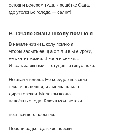
сегодня вечером туда, к решётке Сада,
где утоленье голода — салют!
В начале жизни школу помню я
В начале жизни школу помню я.
Чтобы забыть её щ а с т л и в ы е уроки,
не хватит жизни. Школа и семья…
И волк за окнами — студёный генус локи.
Не знали голода. Но коридор высокий
сиял и плавился, и лысина плыла
директорская. Молоком козла
вспоённые года! Ключи мои, истоки
позднейшего небытия.
Пороли редко. Детские пороки