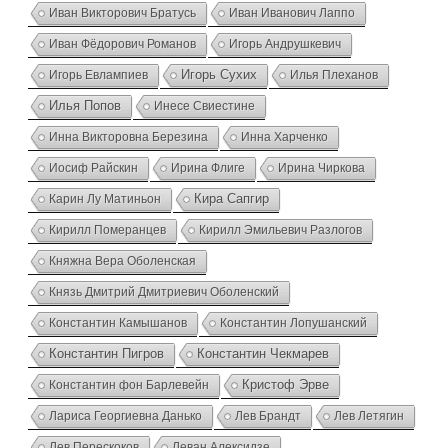
Иван Викторович Братусь
Иван Иванович Лаппо
Иван Фёдорович Романов
Игорь Андрушкевич
Игорь Евлампиев
Игорь Сухих
Илья Плеханов
Илья Попов
Инесе Свиестине
Инна Викторовна Березина
Инна Харченко
Иосиф Райскин
Ирина Флиге
Ирина Чиркова
Карин Лу Матиньон
Кира Сапгир
Кирилл Померанцев
Кирилл Эмильевич Разлогов
Княжна Вера Оболенская
Князь Дмитрий Дмитриевич Оболенский
Константин Камышанов
Константин Лопушанский
Константин Пигров
Константин Чекмарев
Константин фон Барлевейн
Кристоф Эрве
Лариса Георгиевна Данько
Лев Брандт
Лев Летягин
Лев Перескоков
Леван Алексидзе