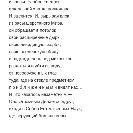
и зренье слабое свелось
к железной хватке волкодава.
И вцепится. И, вырывая клок
из рясы шерстяного Мира,
он обращает в потолок
свои расширенные дыры,
свою невидящую скорбь,
свою вселенскую обиду —
в надежде лечь под микроскоп,
раздаться и уйти из виду,
от невооружённых глаз
туда, где на стекле предметном
п р и б л и ж е н н ы м и видят нас…
И что казалось незаметным —
Оно Огромным Делается вдруг,
входя в Собор Естественных Наук,
где верующий больше веры.