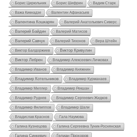
Борис Цирюльник
Борис Шифрин
Вадим Старк
Важа Кикнадзе
Валентин Афанасьев
Валентина Кошкарян
Валерий Анатольевич Сиверс
Валерий Байдин
Валерий Матисов
Валерий Савчук
Валерий Тихонов
Вера Штейн
Виктор Кривулин
Виктор Балдоржиев
Виктор Лебрен
Владимир Алексеевич Личковах
Владимир Иванов
Владимир Княжнин
Владимир Котельников
Владимир Курманаев
Владимир Миллер
Владимир Рекшан
Владимир Руднев
Владимир Сергеевич Жидков
Владимир Филиппов
Владимир Шали
Владислав Краснов
Гала Наумова
Галина Кузнецова
Галина Сергеевна Туник-Роснянская
Галина Синкевич
Гелиан Прохоров