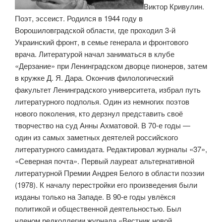
Виктор Кривулин.
Поэт, эссеист. Родился в 1944 году в
Ворошиловградской области, где проходил 3-й
Украинский фронт, в семье генерала и фронтового
врача. Литературой начал заниматься в клубе
«Дерзание» при Ленинградском дворце пионеров, затем
в кружке Д. Я. Дара. Окончив филологический
факультет Ленинградского университета, избрал путь
литературного подполья. Один из немногих поэтов
нового поколения, кто дерзнул представить своё
творчество на суд Анны Ахматовой. В 70-е годы —
один из самых заметных деятелей российского
литературного самиздата. Редактировал журналы «37»,
«Северная почта». Первый лауреат альтернативной
литературной Премии Андрея Белого в области поэзии
(1978). К началу перестройки его произведения были
изданы только на Западе. В 90-е годы увлёкся
политикой и общественной деятельностью. Был
членом редколлегии журнала «Вестник новой