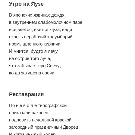
Утро на Яузе
В японских язвинах дождя,
в заутреннем слабомолочном паре
всё вьётся, вьётся Яуза, ведя
сквозь нерабочий колумбарий
промышленного кирпича.
И мнится, будто я лечу
на острие того луча,
что забывает про Свечу,
когда затушена свеча.
Реставрация
По н е в о л е типографской
приказали наконец
подновить печальной краской
загородный праздничный Дворец.
И когда унылый колер