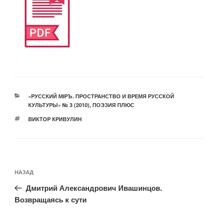
РУБРИКИ
«РУССКИЙ МIРЪ. ПРОСТРАНСТВО И ВРЕМЯ РУССКОЙ
КУЛЬТУРЫ» № 3 (2010)
,
ПОЭЗИЯ ПЛЮС
МЕТКИ
ВИКТОР КРИВУЛИН
Навигация
Предыдущая
НАЗАД
по
запись:
записям
Дмитрий Александрович Ивашинцов.
Возвращаясь к сути