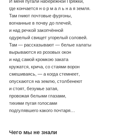
И меня пугали набережной Пряжки,
где кончается н о р м а л ь н а я земля.
Там гниют почтовые фургоны,
вогнанные в почву до плечей,
и над речкой закопчённой
одурелый свищет угорелый соловей.
Там — рассказывают — белые халаты
вырываются из розовых окон
и над самой кромкою заката
кружатся, крича, со стаями ворон
смешиваясь, — а когда стемнеет,
опускаются на землю, столбенеют
и стоят, безумье затая,
провожая белыми глазами,
тихими пугая голосами
подгулявшего какого почтаря…
Чего мы не знали