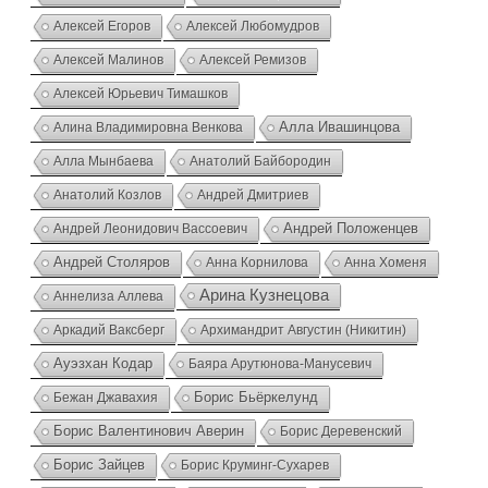
Алексей Егоров
Алексей Любомудров
Алексей Малинов
Алексей Ремизов
Алексей Юрьевич Тимашков
Алина Владимировна Венкова
Алла Ивашинцова
Алла Мынбаева
Анатолий Байбородин
Анатолий Козлов
Андрей Дмитриев
Андрей Положенцев
Андрей Леонидович Вассоевич
Андрей Столяров
Анна Корнилова
Анна Хоменя
Арина Кузнецова
Аннелиза Аллева
Аркадий Ваксберг
Архимандрит Августин (Никитин)
Ауэзхан Кодар
Баяра Арутюнова-Манусевич
Борис Бьёркелунд
Бежан Джавахия
Борис Валентинович Аверин
Борис Деревенский
Борис Зайцев
Борис Круминг-Сухарев