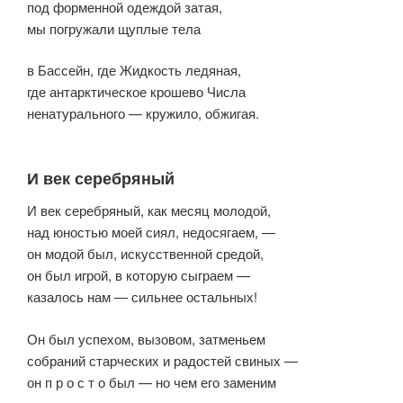
под форменной одеждой затая,
мы погружали щуплые тела
в Бассейн, где Жидкость ледяная,
где антарктическое крошево Числа
ненатурального — кружило, обжигая.
И век серебряный
И век серебряный, как месяц молодой,
над юностью моей сиял, недосягаем, —
он модой был, искусственной средой,
он был игрой, в которую сыграем —
казалось нам — сильнее остальных!
Он был успехом, вызовом, затменьем
собраний старческих и радостей свиных —
он п р о с т о был — но чем его заменим