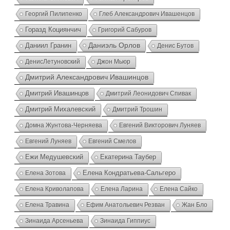
Георгий Пилипенко
Глеб Александрович Ивашенцов
Горазд Коциянчич
Григорий Сабуров
Даниэль Орлов
Даниил Гранин
Денис Бутов
ДенисЛетуновский
Джон Мьюр
Дмитрий Александрович Ивашинцов
Дмитрий Ивашинцов
Дмитрий Леонидович Спивак
Дмитрий Михалевский
Дмитрий Трошин
Домна Жунтова-Черняева
Евгений Викторович Луняев
Евгений Луняев
Евгений Смелов
Ежи Медушевский
Екатерина Таубер
Елена Зотова
Елена Кондратьева-Сальгеро
Елена Криволапова
Елена Лари­на
Елена Сайко
Елена Травина
Ефим Анатольевич Резван
Жан Бло
Зинаида Арсеньева
Зинаида Гиппиус