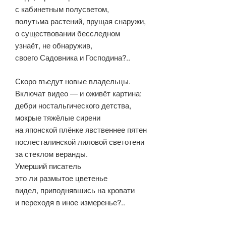
с кабинетным полусветом,
полутьма растений, прущая снаружи,
о существовании бесследном
узнаёт, не обнаружив,
своего Садовника и Господина?..
Скоро въедут новые владельцы.
Включат видео — и оживёт картина:
дебри ностальгического детства,
мокрые тяжёлые сирени
на японской плёнке явственнее пятен
послесталинской лиловой светотени
за стеклом веранды.
Умерший писатель
это ли размытое цветенье
видел, приподнявшись на кровати
и переходя в иное измеренье?..