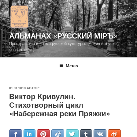
Перейти
к
содержимому
АЛЬМАНАХ «РУССКИЙ МIРЪ»
Пространство и время русской культуры. (Архив выпусков
2008-2016 гг.)
Меню
ОПУБЛИКОВАНО
01.01.2010
АВТОР:
Виктор Кривулин.
Стихотворный цикл
«Набережная реки Пряжки»
Facebook
LinkedIn
Pinterest
Reddit
Twitter
Tumblr
VKontakte
Weibo