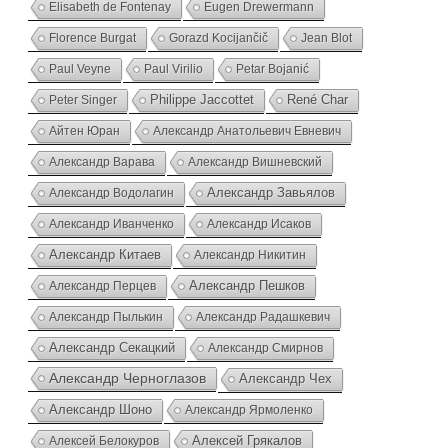
Elisabeth de Fontenay
Eugen Drewermann
Florence Burgat
Gorazd Kocijančič
Jean Blot
Paul Veyne
Paul Virilio
Petar Bojanić
Peter Singer
Philippe Jaccottet
René Char
Айтен Юран
Александр Анатольевич Евневич
Александр Варава
Александр Вишневский
Александр Водолагин
Александр Завьялов
Александр Иванченко
Александр Исаков
Александр Китаев
Александр Никитин
Александр Перцев
Александр Пешков
Александр Пылькин
Александр Радашкевич
Александр Секацкий
Александр Смирнов
Александр Черноглазов
Александр Чех
Александр Шоно
Александр Ярмоленко
Алексей Грякалов
Алексей Белокуров