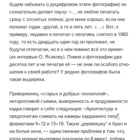
будем забывать о доцифровом этапе фотографии) он
сознательно делает паузу: «… не люблю печа­тать
сразу с отснятых плёнок; для меня хорошо, если они
полежат годик- другой, а то и пять лет. <…> Вот, к
примеру, недавно я печатал с негатива, снятого в 1983
году, то есть двадцать один год он пролежал, не
будучи отпе­чатан, но я о нём помнил всё это время»
(из интервью О. Ясакову). Помня о фотографии два
десятка лет и не печатая её — не знак ли особого отно­
шения к своей работе? У редких фотографов была
такая выдержка.
Приверженец «старых и добрых технологий»,
неторопливой съёмки, выверенность и продуманности
кадра говорит о себе следующее: «Архитектуру я
2
предпочитаю снимать на камеры карданного типа
,
форматами 9×12 и 13×18. Такую „деревяшку“ я брал и
на белые ночи, — единственная проблема в том, что,
когда ночные выдержки доходили до 8 минут, плёнка