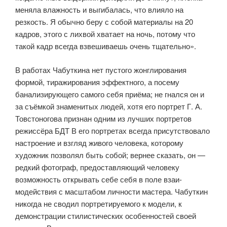
меняла влажность и выгибалась, что влияло на
резкость. Я обычно беру с собой материалы на 20
кадров, этого с лихвой хватает на ночь, потому что
такой кадр всегда взвешиваешь очень тщательно».
В работах Чабуткина нет пустого жонглирования
формой, тиражи­рования эффектного, а посему
банализирующего самого себя приёма; не гнался он и
за съёмкой знаменитых людей, хотя его портрет Г. А.
Товсто­ногова признан одним из лучших портретов
режиссёра БДТ В его портре­тах всегда присутствовало
настроение и взгляд живого человека, которому
художник позволял быть собой; вернее сказать, он —
редкий фотограф, предоставляющий человеку
возможность открывать себе себя в поле взаи­
модействия с масштабом личности мастера. Чабуткин
никогда не сводил портретируемого к модели, к
демонстрации стилистических особенностей своей