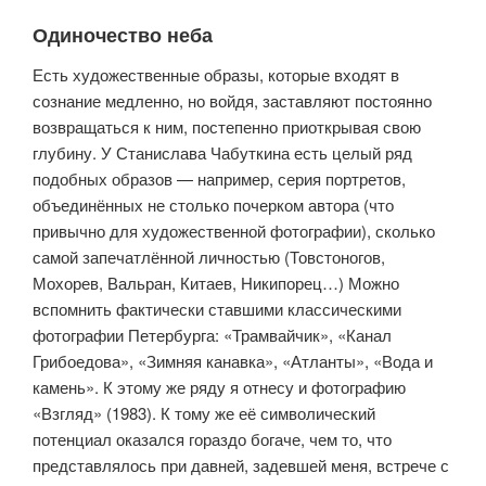
Одиночество неба
Есть художественные образы, которые входят в
сознание медленно, но войдя, заставляют постоянно
возвращаться к ним, постепенно приоткры­вая свою
глубину. У Станислава Чабуткина есть целый ряд
подобных обра­зов — например, серия портретов,
объединённых не столько почерком автора (что
привычно для художественной фотографии), сколько
самой запечат­лённой личностью (Товстоногов,
Мохорев, Вальран, Китаев, Никипорец…) Можно
вспомнить фактически ставшими классическими
фотографии Петер­бурга: «Трамвайчик», «Канал
Грибоедова», «Зимняя канавка», «Атланты», «Вода и
камень». К этому же ряду я отнесу и фотографию
«Взгляд» (1983). К тому же её символический
потенциал оказался гораздо богаче, чем то, что
представлялось при давней, задевшей меня, встрече с