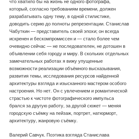
что хватило бы на жизнь не одного фото­графа,
который, согласно требованиям времени, должен
разрабатывать одну тему, в одной стилистике,
доводить серию до полноты репрезента­ции. Станислав
Чабуткин — представитель своей эпохи; он всегда
искренен и бескомпромиссен и — стало более чем
очевидно сейчас — не последова­телен, не дотошен в
объявлении себя городу и миру. В скольких отдельных
замечательных работах я вижу упущенные
возможности реализации объ­ёмного высказывания,
развития темы, исследования ресурсов найденной
архитектуры взгляда и изысканного мастером особого
настроения. Но нет. Он с увлечением и романтической
страстью к чистоте фотографического импульса
брался за другую работу, за другой сюжет — меняя
городскую съёмку на пейзаж, портрет, натюрморт,
архитектуру, жанровую съёмку.
Валерий Савчук. Поэтика взгляда Станислава