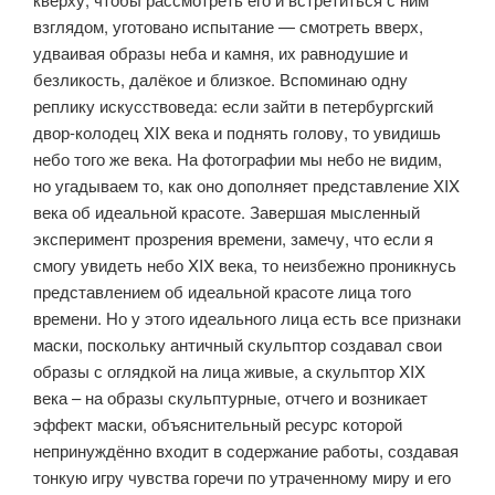
взглядом, уготовано испытание — смотреть вверх,
удваивая образы неба и камня, их равнодушие и
безликость, далёкое и близкое. Вспоминаю одну
реплику искусствоведа: если зайти в петербургский
двор-колодец XIX века и под­нять голову, то увидишь
небо того же века. На фотографии мы небо не видим,
но угадываем то, как оно дополняет представление XIX
века об идеальной красоте. Завершая мысленный
эксперимент прозрения вре­мени, замечу, что если я
смогу увидеть небо XIX века, то неизбежно проник­нусь
представлением об идеальной красоте лица того
времени. Но у этого идеального лица есть все признаки
маски, поскольку античный скульптор создавал свои
образы с оглядкой на лица живые, а скульптор XIX
века – на образы скульптурные, отчего и возникает
эффект маски, объяснитель­ный ресурс которой
непринуждённо входит в содержание работы, создавая
тонкую игру чувства горечи по утраченному миру и его