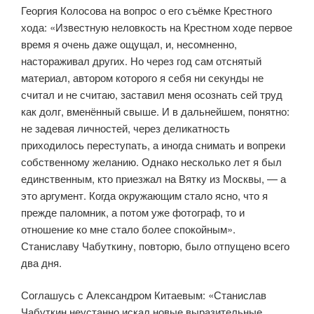
Георгия Колосова на вопрос о его съёмке Крестного
хода: «Известную неловкость на Крест­ном ходе первое
время я очень даже ощущал, и, несомненно,
насторажи­вал других. Но через год сам отснятый
материал, автором которого я себя ни секунды не
считал и не считаю, заставил меня осознать сей труд
как долг, вменённый свыше. И в дальнейшем, понятно:
не задевая личностей, через деликатность
приходилось переступать, а иногда снимать и вопреки
соб­ственному желанию. Однако несколько лет я был
единственным, кто при­езжал на Вятку из Москвы, — а
это аргумент. Когда окружающим стало ясно, что я
прежде паломник, а потом уже фотограф, то и
отношение ко мне стало более спокойным».
Станиславу Чабуткину, повторю, было отпущено всего
два дня.
Соглашусь с Александром Китаевым: «Станислав
Чабуткин неустанно искал новые выразительные