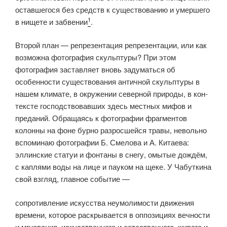
остав­шегося без средств к существованию и умершего
1
в нищете и забвении
.
Второй план — репрезентация репрезентации, или как
возможна фотография скульптуры? При этом
фотография заставляет вновь заду­маться об
особенности существования античной скульптуры в
нашем климате, в окружении северной природы, в кон­
тексте господствовавших здесь местных мифов и
преданий. Обращаясь к фото­графии фрагментов
колонны на фоне бурно разросшейся травы, невольно
вспоминаю фотографии Б. Смелова и А. Китаева:
эллинские статуи и фон­таны в снегу, омытые дождём,
с каплями воды на лице и пауком на щеке. У Чабуткина
свой взгляд, главное событие —
сопротивление искусства неумолимости движения
времени, которое раскрывается в оппозициях вечности
и мгновения, искусственного и есте­ственного, живого и