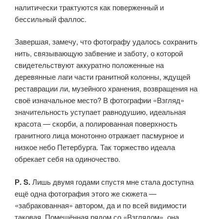
налитически трактуются как поверженный и
бессильный фаллос.
Завершая, замечу, что фотографу удалось сохранить
нить, связываю­щую забвение и заботу, о которой
свидетельствуют аккуратно положенные на
деревянные лаги части гранитной колонны, ждущей
реставрации ли, музейного хранения, возвращения на
своё изначальное место? В фотогра­фии «Взгляд»
значительность уступает равнодушию, идеальная
красота — скорби, а полированная поверхность
гранитного лица монотонно отра­жает пасмурное и
низкое небо Петербурга. Так торжество идеала
обрекает себя на одиночество.
Р. S.
Лишь двумя годами спустя мне стала доступна
ещё одна фотогра­фия этого же сюжета —
«забракованная» автором, да и по всей видимо­сти
таковая. Помещённая рядом со «Взглядом», она