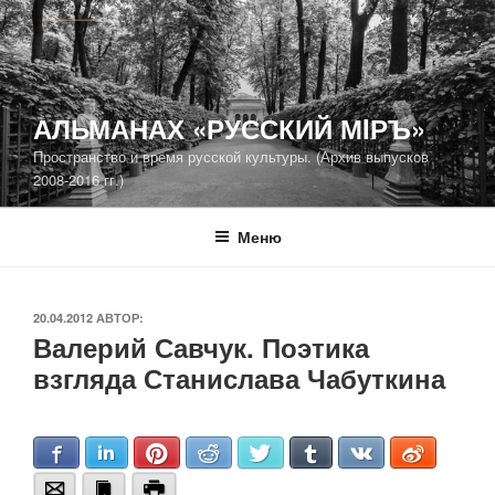
Перейти
к
содержимому
АЛЬМАНАХ «РУССКИЙ МIРЪ»
Пространство и время русской культуры. (Архив выпусков
2008-2016 гг.)
Меню
ОПУБЛИКОВАНО
20.04.2012
АВТОР:
Валерий Савчук. Поэтика
взгляда Станислава Чабуткина
Facebook
LinkedIn
Pinterest
Reddit
Twitter
Tumblr
VKontakte
Weibo
Email
Bookmark
Print