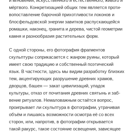
мёртвого. Конкретизацией общих тем является проти­
вопоставление барочной прихотливости локонов и
блосфельдовской энер­гии завитков распускающейся
ромашки, наконец, гранита и дерева, чистой геометрии
камня и разнообразия растительных форм.
С одной стороны, его фотография фрагментов
скульптуры соприка­сается с жанром руины, который
имеет свою традицию и собственный поэтический
язык. В частности, здесь мы видим разработку близких
тем, акцентирующих разрушение древних храмов,
дворцов, башен — закат цивилизаций, упадок
культуры, отказ от почитания древних святынь и заб­
вение ритуалов. Немаловажным остаётся вопрос,
проигрывает ли скуль­птура в фотографии, утрачивая
объём и лишаясь возможности осмотра её со всех
сторон, или, напротив, в фотографии открывается
такой ракурс, такое состояние освещения, зависящее