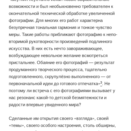
возможности и был необыкновенно требо­вателен к
окончательной технической обработке увеличенной
фотогра­фии. Для многих его работ характерна
безупречная тональная гармония и тонкое чувство
меры. Такие работы приближают фотографию к непо­
вторимой рукотворности произведений подлинного
искусства. В них есть нечто завораживающее,
возбуждающее невольное желание всмотреться
пристальнее. Обаяние его фотографий — результат
продуманного твор­ческого процесса, тщательно
подготовленного, скрупулёзно выполнен­ного — от
3
первоначальной идеи до готового отпечатка»
. Не
поэтому ли встреча с его фотографиями вызывает у
нас резонанс какой-то детской безмятежности и
радости впервые увиденного мира?
Сделанные им открытия своего «взгляда», своей
«темы», своего осо­бого настроения, столь обширны,