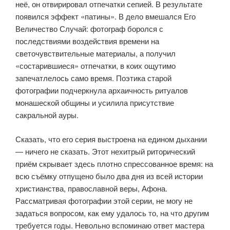
неё, он отвирировал отпе­чатки сепией. В результате
появился эффект «патины». В дело вмешался Его
Величество Случай: фотограф боролся с
последствиями воздействия времени на
светочувствительные материалы, а получил
«состарившиеся» отпечатки, в коих ощутимо
запечатлелось само время. Поэтика старой
фотографии подчеркнула архаичность ритуалов
монашеской общины и усилила присутствие
сакральной ауры.
Сказать, что его серия выстроена на едином дыхании
— ничего не ска­зать. Этот нехитрый риторический
приём скрывает здесь плотно спрес­сованное время: на
всю съёмку отпущено было два дня из всей истории
христианства, православной веры, Афона.
Рассматривая фотографии этой серии, не могу не
задаться вопросом, как ему удалось то, на что другим
требуется годы. Невольно вспоминаю ответ мастера