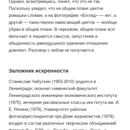
Однако, всмотревшись, понял, что это не так.
Поскольку увидел, что на общем плане цветок
ромашки сломан, а на фотографии «Взгляд» — нет, а
другой — таинственно нависающий цветок — вообще
убран в общем плане. В черновом, общем плане всё
мель­чает и лишается смысла, запустение и
обыденность равнодушного хране­ния отношения
довлеют. Разговор с небом не получается.
Заложник искренности
Станислав Чабуткин (1953-2010) родился в
Ленинграде; окончил хими­ческий факультет
Ленинградского инженерно-экономического института
(1975), вечерние рисовальные классы института им. И.
Е. Репина (1976), Университет рабочих
фотокорреспондентов при Доме журналистов (1978);
входил в состав различных творческих объединений:
фотоклубы «ВДК» и «Дружба», группы «Окно» и