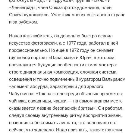
«Ленинград»; член Союза фото­художников, член
Союза художников. Участник многих выставок в стране
и за рубежом.
Начав как любитель, он довольно быстро освоил
искусство фотогра­фии, а с 1977 года, работал в ней
профессионально. Но ещё в 1972 году он снимает
групповой портрет «Папа, мама и Юра», в котором
прояв­ляются будущие особенности стиля мастера:
строго диагональная ком­позиция, сложная система
освещения и точно подмеченный куратором Вальраном
«элемент абсурда, характерный для зрелого
Чабуткина»: «Так на столе среди обычных предметов:
чайника, сахарницы, чашки,— на самом видном месте
оказывается лезвие безопасной бритвы». Он рабо­тал,
следуя своему внутреннему ритму восприятия жизни,
позволяя себе снимать лишь то, что волновало его
сейчас, что задевало. Надо признать, такая стратегия