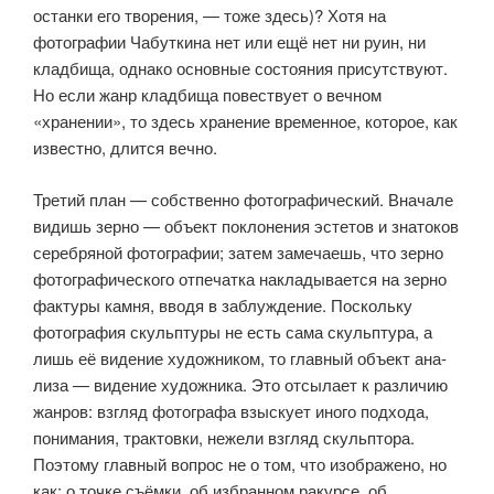
останки его творения, — тоже здесь)? Хотя на
фотографии Чабуткина нет или ещё нет ни руин, ни
кладбища, однако основные состояния присут­ствуют.
Но если жанр кладбища повествует о вечном
«хранении», то здесь хранение временное, которое, как
известно, длится вечно.
Третий план — собственно фотографический. Вначале
видишь зерно — объект поклонения эстетов и знатоков
серебряной фотографии; затем заме­чаешь, что зерно
фотографического отпечатка накладывается на зерно
фак­туры камня, вводя в заблуждение. Поскольку
фотография скульптуры не есть сама скульптура, а
лишь её видение художником, то главный объект ана­
лиза — видение художника. Это отсылает к различию
жанров: взгляд фото­графа взыскует иного подхода,
понимания, трактовки, нежели взгляд скуль­птора.
Поэтому главный вопрос не о том, что изображено, но
как: о точке съёмки, об избранном ракурсе, об