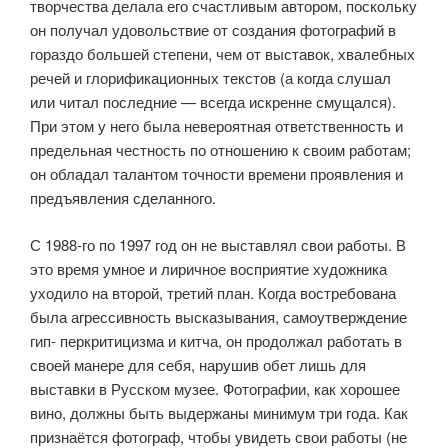
творчества делала его счастливым автором, поскольку
он получал удовольствие от создания фотографий в
гораздо большей сте­пени, чем от выставок, хвалебных
речей и глорификационных текстов (а когда слушал
или читал последние — всегда искренне смущался).
При этом у него была невероятная ответственность и
предельная честность по отношению к своим работам;
он обладал талантом точности времени проявления и
предъявления сделанного.
С 1988-го по 1997 год он не выставлял свои работы. В
это время умное и лиричное восприятие художника
уходило на второй, третий план. Когда востребована
была агрессивность высказывания, самоутверждение
гип- перкритицизма и китча, он продолжал работать в
своей манере для себя, нарушив обет лишь для
выставки в Русском музее. Фотографии, как хоро­шее
вино, должны быть выдержаны минимум три года. Как
признаётся фотограф, чтобы увидеть свои работы (не