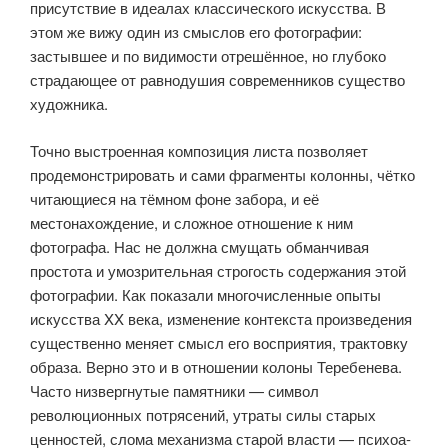
присутствие в идеалах классического искусства. В
этом же вижу один из смыслов его фотографии:
застывшее и по видимости отрешённое, но глубоко
страдаю­щее от равнодушия современников существо
художника.
Точно выстроенная композиция листа позволяет
продемонстрировать и сами фрагменты колонны, чётко
читающиеся на тёмном фоне забора, и её
местонахождение, и сложное отношение к ним
фотографа. Нас не должна смущать обманчивая
простота и умозрительная строгость содержания этой
фотографии. Как показали многочисленные опыты
искусства XX века, изменение контекста произведения
существенно меняет смысл его вос­приятия, трактовку
образа. Верно это и в отношении колоны Теребенева.
Часто низвергнутые памятники — символ
революционных потрясений, утраты силы старых
ценностей, слома механизма старой власти — психоа­