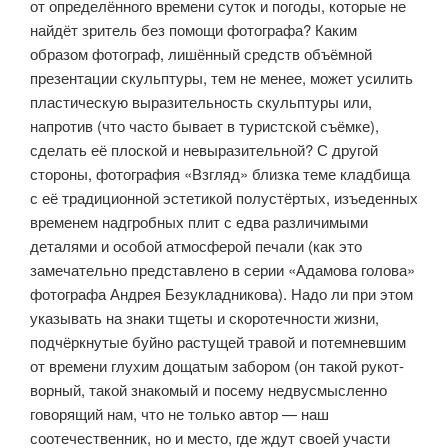
от определённого времени суток и погоды, которые не
найдёт зритель без помощи фотографа? Каким
образом фотограф, лишённый средств объёмной
презентации скульптуры, тем не менее, может усилить
пластическую выразительность скульптуры или,
напротив (что часто бывает в туристской съёмке),
сделать её плоской и невыразительной? С другой
стороны, фотография «Взгляд» близка теме кладбища
с её традиционной эстетикой полустёртых, изъеденных
време­нем надгробных плит с едва различимыми
деталями и особой атмосферой печали (как это
замечательно представлено в серии «Адамова голова»
фотографа Андрея Безукладникова). Надо ли при этом
указывать на знаки тщеты и скоротечности жизни,
подчёркнутые буйно растущей травой и потемневшим
от времени глухим дощатым забором (он такой рукот­
ворный, такой знакомый и посему недвусмысленно
говорящий нам, что не только автор — наш
соотечественник, но и место, где ждут своей участи