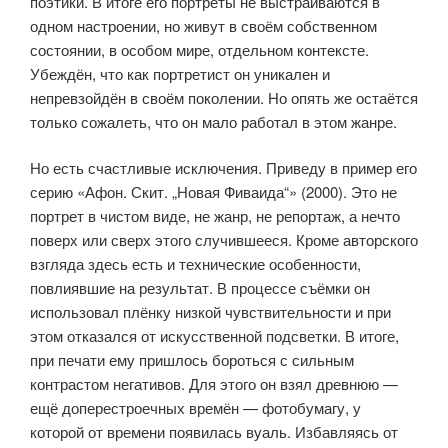
поэтики. В итоге его портреты не выстраиваются в
одном настро­ении, но живут в своём собственном
состоянии, в особом мире, отдель­ном контексте.
Убеждён, что как портретист он уникален и
непревзойдён в своём поколении. Но опять же остаётся
только сожалеть, что он мало работал в этом жанре.
Но есть счастливые исключения. Приведу в пример его
серию «Афон. Скит. „Новая Фиваида“» (2000). Это не
портрет в чистом виде, не жанр, не репортаж, а нечто
поверх или сверх этого случившееся. Кроме автор­ского
взгляда здесь есть и технические особенности,
повлиявшие на резуль­тат. В процессе съёмки он
использовал плёнку низкой чувствительности и при
этом отказался от искусственной подсветки. В итоге,
при печати ему пришлось бороться с сильным
контрастом негативов. Для этого он взял древнюю —
ещё доперестроечных времён — фотобумагу, у
которой от времени появилась вуаль. Избавляясь от