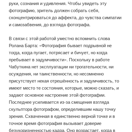
руки, сознания и удивления. Чтобы увидеть эту
фотографию, зритель должен собрать себя,
сконцентрироваться до аффекта, до чувства симпа­тии
и самозабвения, до взгляда фотографа.
В связи с этой работой уместно вспомнить слова
Ролана Барта: «Фото­графия бывает подрывной не
тогда, когда пугает, потрясает и бичует, но когда
пребывает в задумчивости». Поскольку в работе
Чабуткина нет эксплуатации ни трогательности, ни
осуждения, ни таинственно­сти, но несомненно
присутствует некая отрешённость и задумчивость, то
имеют место те состояния, которые, можно сказать, и
задают основ­ное настроение этой фотографии.
Последнее усиливается из-за смеще­ния взгляда
скульптора фотографом, определившим нашу точку
зрения. Схваченная в единственно верной точке и в
точное время фотография вызывает доверие
безукоризненностью кадра. Оно возрастает, когда в