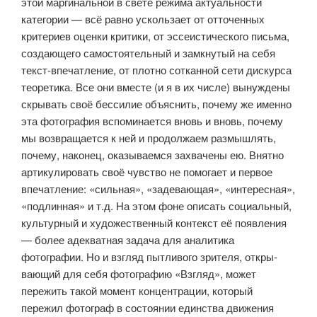
этой маргинальной в свете режима актуальности
категории — всё равно ускользает от отточенных
критериев оценки критики, от эссеистического письма,
создающего самостоятель­ный и замкнутый на себя
текст-впечатление, от плотно сотканной сети дискурса
теоретика. Все они вместе (и я в их числе) вынуждены
скрывать своё бессилие объяснить, почему же именно
эта фотография вспомина­ется вновь и вновь, почему
мы возвращается к ней и продолжаем размыш­лять,
почему, наконец, оказываемся захвачены ею. Внятно
артикулировать своё чувство не помогает и первое
впечатление: «сильная», «задевающая», «интересная»,
«подлинная» и т.д. На этом фоне описать социальный,
культурный и художественный контекст её появления
— более адекватная задача для аналитика
фотографии. Но и взгляд пытливого зрителя, откры­
вающий для себя фотографию «Взгляд», может
пережить такой момент концентрации, который
пережил фотограф в состоянии единства движе­ния