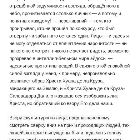
отрешённой задумчивости взгляда, обращённого в
небо, прочитывается столько личных — а потому и
понятных каждому! — переживаний — тем, кто
проигрывал, кто не прошёл по конкурсу, кто был
отвергнут и забыт, кто остался один. Лицо — и здесь я
не могу отделаться от впечатления нарочи­тости — ни
на кого не смотрит, никого не желает видеть, возможно,
про­зревая в интеллигибельном мире эйдосы —
идеальные прототипы вещей. В связи с этой спокойной
силой взгляда у меня, к примеру, непроиз­вольно
возникает образ Христа Хуана де ла Круза,
взирающего на Землю, и «Христа Хуана де ла Круза»
Сальвадора Дали, отказавшегося изображать лик
Христа, но обративший ко взору Его дела наши.
Взору скульптурного лица, предназначенному
смотреть сверху вниз на при- и проходящих людей, тех
людей, которые вынуждены были под­ымать голову
кверху, чтобы рассмотреть его и встретиться с ним