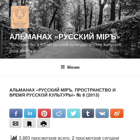
Перейти
к
содержимому
АЛЬМАНАХ «РУССКИЙ МIРЪ»
Пространство и время русской культуры. (Архив выпусков
2008-2016 гг.)
Меню
АЛЬМАНАХ «РУССКИЙ МIРЪ. ПРОСТРАНСТВО И
ВРЕМЯ РУССКОЙ КУЛЬТУРЫ» № 8 (2013)
Facebook
LinkedIn
Pinterest
Reddit
Twitter
Tumblr
VKontakte
Weibo
Email
Bookmark
Print
3,883 просмотров всего, 2 просмотров сегодня