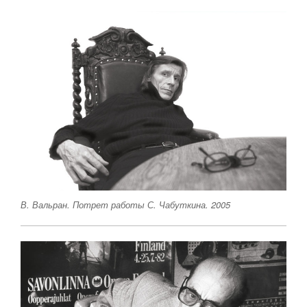
В. Вальран. Потрет работы С. Чабуткина. 2005