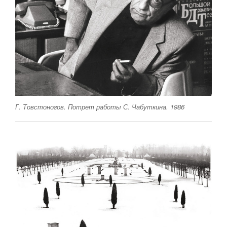
Г. Товстоногов. Потрет работы С. Чабуткина. 1986