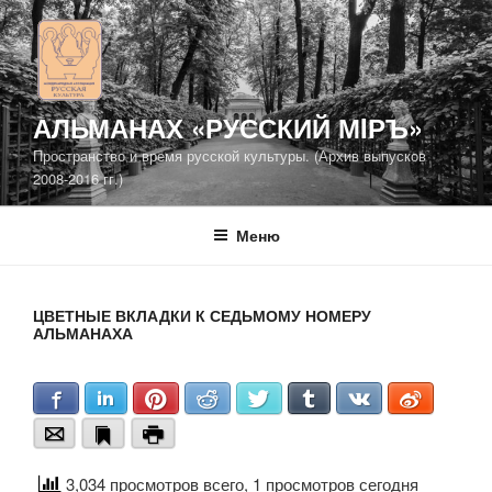
Перейти
к
содержимому
АЛЬМАНАХ «РУССКИЙ МIРЪ»
Пространство и время русской культуры. (Архив выпусков
2008-2016 гг.)
Меню
ЦВЕТНЫЕ ВКЛАДКИ К СЕДЬМОМУ НОМЕРУ
АЛЬМАНАХА
Facebook
LinkedIn
Pinterest
Reddit
Twitter
Tumblr
VKontakte
Weibo
Email
Bookmark
Print
3,034 просмотров всего, 1 просмотров сегодня