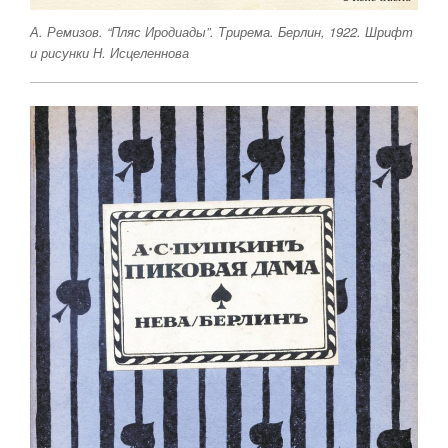
А. Ремизов. “Пляс Иродиады”. Трирема. Берлин, 1922. Шрифт
и рисунки Н. Исцеленнова