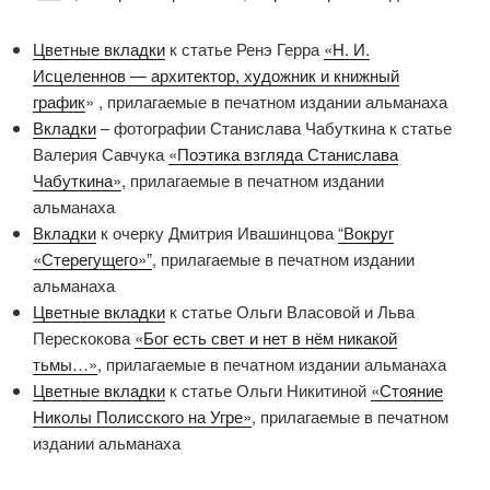
Цветные вкладки
к статье Ренэ Герра
«Н. И.
Исцеленнов — архитектор, художник и книжный
график
» , прилагаемые в печатном издании альманаха
Вкладки
– фотографии Станислава Чабуткина к статье
Валерия Савчука
«Поэтика взгляда Станислава
Чабуткина»
, прилагаемые в печатном издании
альманаха
Вкладки
к очерку Дмитрия Ивашинцова
“Вокруг
«Стерегущего»”
, прилагаемые в печатном издании
альманаха
Цветные вкладки
к статье Ольги Власовой и Льва
Перескокова
«Бог есть свет и нет в нём никакой
тьмы…»
, прилагаемые в печатном издании альманаха
Цветные вкладки
к статье Ольги Никитиной
«Стояние
Николы Полисского на Угре»
, прилагаемые в печатном
издании альманаха