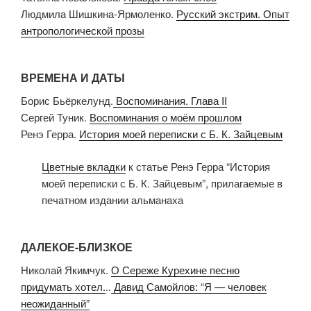
Людмила Шишкина-Ярмоленко.
Русский экстрим. Опыт
антропологической прозы
ВРЕМЕНА И ДАТЫ
Борис Бьёркелунд.
Воспоминания. Глава II
Сергей Туник.
Воспоминания о моём прошлом
Ренэ Герра.
История моей переписки с Б. К. Зайцевым
Цветные вкладки
к статье Ренэ Герра “История
моей переписки с Б. К. Зайцевым”, прилагаемые в
печатном издании альманаха
ДАЛЕКОЕ-БЛИЗКОЕ
Николай Якимчук.
О Сереже Курехине песню
придумать хотел.
..
Давид Самойлов: “Я — человек
неожиданный”