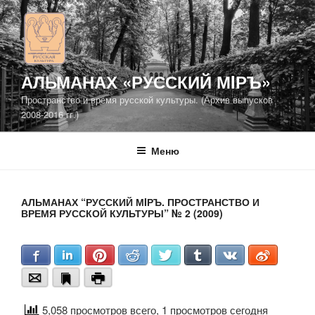
Перейти
к
содержимому
АЛЬМАНАХ «РУССКИЙ МIРЪ»
Пространство и время русской культуры. (Архив выпусков
2008-2016 гг.)
Меню
АЛЬМАНАХ “РУССКИЙ МIРЪ. ПРОСТРАНСТВО И
ВРЕМЯ РУССКОЙ КУЛЬТУРЫ” № 2 (2009)
Facebook
LinkedIn
Pinterest
Reddit
Twitter
Tumblr
VKontakte
Weibo
Email
Bookmark
Print
5,058 просмотров всего, 1 просмотров сегодня