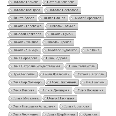
Наталья Громова
Наталья Ковалёва
Наталья Кольцова
Наталья Постолова
Никита Авров
Никита Блинов
Николай Арсеньев
Николай Головачёв
Николай Голубев
Николай Грякалов
Николай Ручкин
Николай Ульянов
Николай Хренов
Николай Якимчук
Николаос Лудовикос
Нил Кент
Нина Берберова
Нина Бодрова
Нина Петровна Рождественская
Нина Савченкова
Нуне Барсегян
Ойген Древерман
Оксана Сабурова
Олег Николаев
Олав Пер Фольгеро
Олег Охапкин
Ольга Власова
Ольга Демидова
Ольга Корзинина
Ольга Никитина
Ольга Мусатова
Ольга Николавна Астафьева
Ольга Сокурова
Ольга Черниенко
Ольга Щербинина
Оуян Кан