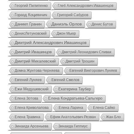
Георгий Пилипенко
Глеб Александрович Ивашенцов
Горазд Коциянчич
Григорий Сабуров
Даниэль Орлов
Даниил Гранин
Денис Бутов
ДенисЛетуновский
Джон Мьюр
Дмитрий Александрович Ивашинцов
Дмитрий Ивашинцов
Дмитрий Леонидович Спивак
Дмитрий Михалевский
Дмитрий Трошин
Домна Жунтова-Черняева
Евгений Викторович Луняев
Евгений Луняев
Евгений Смелов
Ежи Медушевский
Екатерина Таубер
Елена Зотова
Елена Кондратьева-Сальгеро
Елена Криволапова
Елена Лари­на
Елена Сайко
Елена Травина
Ефим Анатольевич Резван
Жан Бло
Зинаида Арсеньева
Зинаида Гиппиус