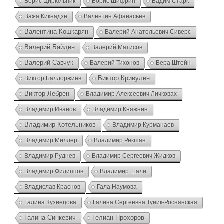
Борис Цирюльник
Борис Шифрин
Вадим Старк
Важа Кикнадзе
Валентин Афанасьев
Валентина Кошкарян
Валерий Анатольевич Сиверс
Валерий Байдин
Валерий Матисов
Валерий Савчук
Валерий Тихонов
Вера Штейн
Виктор Кривулин
Виктор Балдоржиев
Виктор Лебрен
Владимир Алексеевич Личковах
Владимир Иванов
Владимир Княжнин
Владимир Котельников
Владимир Курманаев
Владимир Миллер
Владимир Рекшан
Владимир Руднев
Владимир Сергеевич Жидков
Владимир Филиппов
Владимир Шали
Владислав Краснов
Гала Наумова
Галина Кузнецова
Галина Сергеевна Туник-Роснянская
Галина Синкевич
Гелиан Прохоров