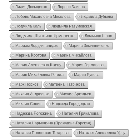
Лидия Довыденко
Лоренс Блинов
Любовь Михайловна Мосолова
Людмила Дубьева
Людмила Коль
Людмила Разумовская
Людмила Шишкина-Ярмоленко
Людмила Шоно
Мариам Лордкипанидзе
Марина Земляниченко
Марина Кротова
Марина Михайлова
Мария Алексеевна Шкепу
Мария Германова
Мария Михайловна Рогожа
Мария Рупова
Марк Порхов
Матрёна Патрикова
Михаил Андреенко
Михаил Аркадьев
Михаил Сопин
Надежда Городецкая
Надежда Рогожина
Наталия Грякалова
Наталия Нарышкина (Прокудина-Горская)
Наталия Полянская-Токарева
Наталья Алексеевна Урсу