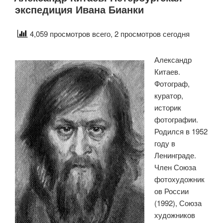
экспедиция Ивана Бианки
стране
снега
и
4,059 просмотров всего, 2 просмотров сегодня
медведей»»
Александр
Китаев.
Фотограф,
куратор,
историк
фотографии.
Родился в 1952
году в
Ленинграде.
Член Союза
фотохудожник
ов России
(1992), Союза
художников