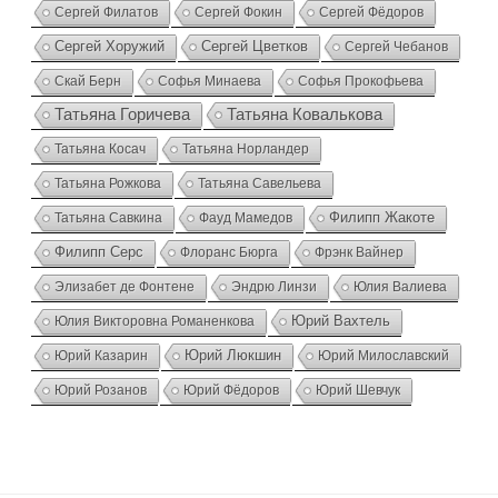
Сергей Филатов
Сергей Фокин
Сергей Фёдоров
Сергей Хоружий
Сергей Цветков
Сергей Чебанов
Скай Берн
Софья Минаева
Софья Прокофьева
Татьяна Ковалькова
Татьяна Горичева
Татьяна Косач
Татьяна Норландер
Татьяна Рожкова
Татьяна Савельева
Татьяна Савкина
Фауд Мамедов
Филипп Жакоте
Филипп Серс
Флоранс Бюрга
Фрэнк Вайнер
Элизабет де Фонтене
Эндрю Линзи
Юлия Валиева
Юлия Викторовна Романенкова
Юрий Вахтель
Юрий Казарин
Юрий Люкшин
Юрий Милославский
Юрий Розанов
Юрий Фёдоров
Юрий Шевчук