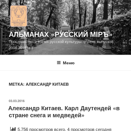
Перейти
к
содержимому
АЛЬМАНАХ «РУССКИЙ МIРЪ»
Пространство и время русской культуры. (Архив выпусков
2008-2016 гг.)
Меню
МЕТКА: АЛЕКСАНДР КИТАЕВ
ОПУБЛИКОВАНО
03.03.2016
Александр Китаев. Карл Даутендей «в
стране снега и медведей»
5,756 просмотров всего, 4 просмотров сегодня