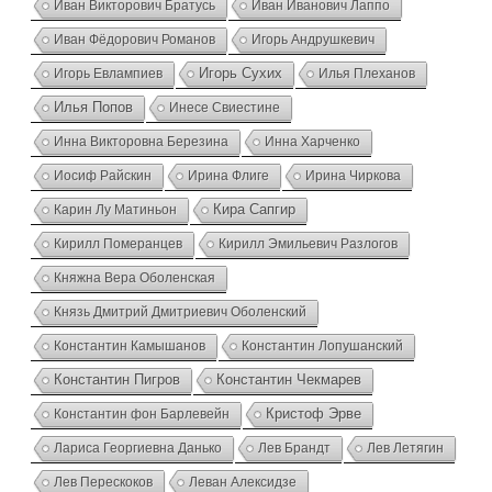
Иван Викторович Братусь
Иван Иванович Лаппо
Иван Фёдорович Романов
Игорь Андрушкевич
Игорь Евлампиев
Игорь Сухих
Илья Плеханов
Илья Попов
Инесе Свиестине
Инна Викторовна Березина
Инна Харченко
Иосиф Райскин
Ирина Флиге
Ирина Чиркова
Карин Лу Матиньон
Кира Сапгир
Кирилл Померанцев
Кирилл Эмильевич Разлогов
Княжна Вера Оболенская
Князь Дмитрий Дмитриевич Оболенский
Константин Камышанов
Константин Лопушанский
Константин Пигров
Константин Чекмарев
Константин фон Барлевейн
Кристоф Эрве
Лариса Георгиевна Данько
Лев Брандт
Лев Летягин
Лев Перескоков
Леван Алексидзе