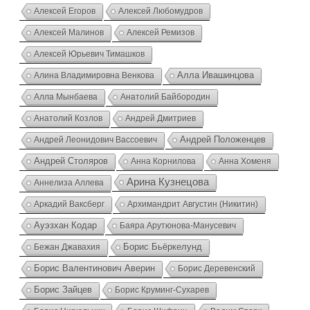
Алексей Егоров
Алексей Любомудров
Алексей Малинов
Алексей Ремизов
Алексей Юрьевич Тимашков
Алина Владимировна Венкова
Алла Ивашинцова
Алла Мынбаева
Анатолий Байбородин
Анатолий Козлов
Андрей Дмитриев
Андрей Положенцев
Андрей Леонидович Вассоевич
Андрей Столяров
Анна Корнилова
Анна Хоменя
Арина Кузнецова
Аннелиза Аллева
Аркадий Ваксберг
Архимандрит Августин (Никитин)
Ауэзхан Кодар
Баяра Арутюнова-Манусевич
Борис Бьёркелунд
Бежан Джавахия
Борис Валентинович Аверин
Борис Деревенский
Борис Зайцев
Борис Круминг-Сухарев