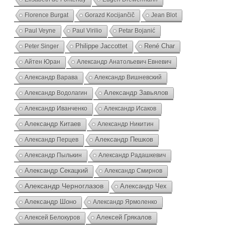
Florence Burgat
Gorazd Kocijančič
Jean Blot
Paul Veyne
Paul Virilio
Petar Bojanić
Peter Singer
Philippe Jaccottet
René Char
Айтен Юран
Александр Анатольевич Евневич
Александр Варава
Александр Вишневский
Александр Водолагин
Александр Завьялов
Александр Иванченко
Александр Исаков
Александр Китаев
Александр Никитин
Александр Перцев
Александр Пешков
Александр Пылькин
Александр Радашкевич
Александр Секацкий
Александр Смирнов
Александр Черноглазов
Александр Чех
Александр Шоно
Александр Ярмоленко
Алексей Грякалов
Алексей Белокуров