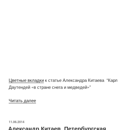
Цветные вкладки
к статье Александра Китаева “Карл
Даутендей «в стране снега и медведей»”
Читать далее
«Александр
Китаев.
Карл
Даутендей
ОПУБЛИКОВАНО
11.06.2014
Александр Китаев. Петербургская
«в