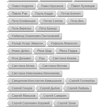
Павел Андреев
Павел Крусанов
Павел Кузнецов
Павле Рак
Пауль Бадде
Петар Боянич
Петр Епифанцев
Питер Сингер
Поль Вен
Поль Вирильо
Пётр Брандт
Раймонд Генрихович Пиотровский
Ральф Уолдо Эмерсон
Рафаэль Мовсесян
Ренэ Герра
Режис Дебрэ
Рене Шар
Роза Дальмио
Рцы
Светлана Кекова
Светлана Кёлер
Светлана Мосова
Светлана Николаевна Иконникова
Священник Константин Камышанов
Сергей Голлербах
Сергей Гонцов
Сергей Дыбов
Сергей Лифарь
Сергей Маньков
Сергей Самарин
Сергей Сергеевич Хоружий
Сергей Туник