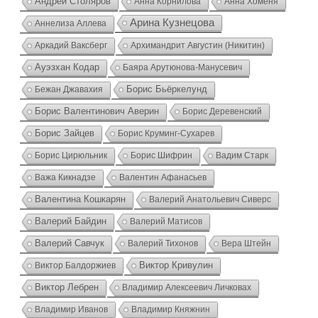
Андрей Столяров
Анна Корнилова
Анна Хоменя
Арина Кузнецова
Аннелиза Аллева
Аркадий Ваксберг
Архимандрит Августин (Никитин)
Ауэзхан Кодар
Баяра Арутюнова-Манусевич
Борис Бьёркелунд
Бежан Джавахия
Борис Валентинович Аверин
Борис Деревенский
Борис Зайцев
Борис Круминг-Сухарев
Борис Цирюльник
Борис Шифрин
Вадим Старк
Важа Кикнадзе
Валентин Афанасьев
Валентина Кошкарян
Валерий Анатольевич Сиверс
Валерий Байдин
Валерий Матисов
Валерий Савчук
Валерий Тихонов
Вера Штейн
Виктор Кривулин
Виктор Балдоржиев
Виктор Лебрен
Владимир Алексеевич Личковах
Владимир Иванов
Владимир Княжнин