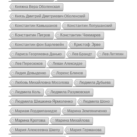
Княжна Вера Оболенская
Князь Дмитрий Дмитриевич Оболенский
Константин Камышанов
Константин Лопушанский
Константин Пигров
Константин Чекмарев
Константин фон Барлевейн
Кристоф Эрве
Лариса Георгиевна Данько
Лев Брандт
Лев Летягин
Лев Перескоков
Леван Алексидзе
Лидия Довыденко
Лоренс Блинов
Любовь Михайловна Мосолова
Людмила Дубьева
Людмила Коль
Людмила Разумовская
Людмила Шишкина-Ярмоленко
Людмила Шоно
Мариам Лордкипанидзе
Марина Земляниченко
Марина Кротова
Марина Михайлова
Мария Алексеевна Шкепу
Мария Германова