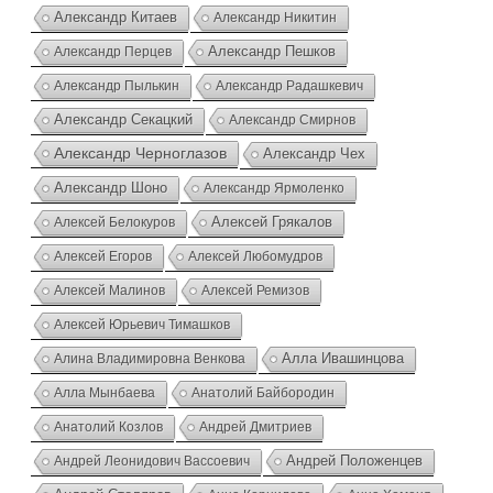
Александр Китаев
Александр Никитин
Александр Перцев
Александр Пешков
Александр Пылькин
Александр Радашкевич
Александр Секацкий
Александр Смирнов
Александр Черноглазов
Александр Чех
Александр Шоно
Александр Ярмоленко
Алексей Грякалов
Алексей Белокуров
Алексей Егоров
Алексей Любомудров
Алексей Малинов
Алексей Ремизов
Алексей Юрьевич Тимашков
Алина Владимировна Венкова
Алла Ивашинцова
Алла Мынбаева
Анатолий Байбородин
Анатолий Козлов
Андрей Дмитриев
Андрей Положенцев
Андрей Леонидович Вассоевич