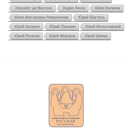
Элизабет де Фонтене
Эндрю Линзи
Юлия Валиева
Юлия Викторовна Романенкова
Юрий Вахтель
Юрий Казарин
Юрий Люкшин
Юрий Милославский
Юрий Розанов
Юрий Фёдоров
Юрий Шевчук