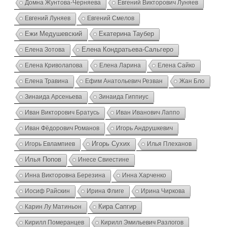
Домна Жунтова-Черняева
Евгений Викторович Луняев
Евгений Луняев
Евгений Смелов
Ежи Медушевский
Екатерина Таубер
Елена Зотова
Елена Кондратьева-Сальгеро
Елена Криволапова
Елена Лари­на
Елена Сайко
Елена Травина
Ефим Анатольевич Резван
Жан Бло
Зинаида Арсеньева
Зинаида Гиппиус
Иван Викторович Братусь
Иван Иванович Лаппо
Иван Фёдорович Романов
Игорь Андрушкевич
Игорь Евлампиев
Игорь Сухих
Илья Плеханов
Илья Попов
Инесе Свиестине
Инна Викторовна Березина
Инна Харченко
Иосиф Райскин
Ирина Флиге
Ирина Чиркова
Карин Лу Матиньон
Кира Сапгир
Кирилл Померанцев
Кирилл Эмильевич Разлогов