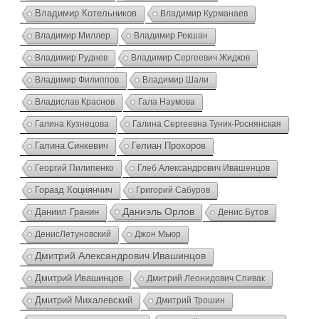
Владимир Котельников
Владимир Курманаев
Владимир Миллер
Владимир Рекшан
Владимир Руднев
Владимир Сергеевич Жидков
Владимир Филиппов
Владимир Шали
Владислав Краснов
Гала Наумова
Галина Кузнецова
Галина Сергеевна Туник-Роснянская
Галина Синкевич
Гелиан Прохоров
Георгий Пилипенко
Глеб Александрович Ивашенцов
Горазд Коциянчич
Григорий Сабуров
Даниэль Орлов
Даниил Гранин
Денис Бутов
ДенисЛетуновский
Джон Мьюр
Дмитрий Александрович Ивашинцов
Дмитрий Ивашинцов
Дмитрий Леонидович Спивак
Дмитрий Михалевский
Дмитрий Трошин