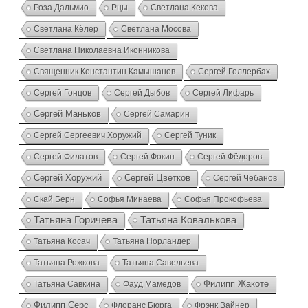
Роза Дальмио
Рцы
Светлана Кекова
Светлана Кёлер
Светлана Мосова
Светлана Николаевна Иконникова
Священник Константин Камышанов
Сергей Голлербах
Сергей Гонцов
Сергей Дыбов
Сергей Лифарь
Сергей Маньков
Сергей Самарин
Сергей Сергеевич Хоружий
Сергей Туник
Сергей Филатов
Сергей Фокин
Сергей Фёдоров
Сергей Хоружий
Сергей Цветков
Сергей Чебанов
Скай Берн
Софья Минаева
Софья Прокофьева
Татьяна Ковалькова
Татьяна Горичева
Татьяна Косач
Татьяна Норландер
Татьяна Рожкова
Татьяна Савельева
Татьяна Савкина
Фауд Мамедов
Филипп Жакоте
Филипп Серс
Флоранс Бюрга
Фрэнк Вайнер