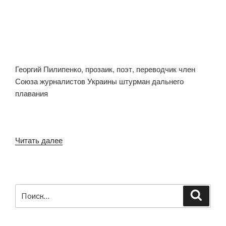
Георгий Пилипенко, прозаик, поэт, переводчик член
Союза журналистов Украины штурман дальнего
плавания
Читать далее
«Георгий
Пилипенко.
Из
книги
“От
Искать:
Поиск
Одессы
до
Андорры”»