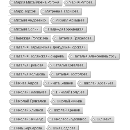
Мария Михайловна Рогожа
Мария Рупова
Марк Порхов
Матрёна Патрикова
Михаил Андреенко
Михаил Аркадьев
Михаил Сопин
Надежда Городецкая
Надежда Рогожина
Наталия Грякалова
Наталия Нарышкина (Прокудина-Горская)
Наталия Полянская-Токарева
Наталья Алексеевна Урсу
Наталья Громова
Наталья Ковалёва
Наталья Кольцова
Наталья Постолова
Никита Авров
Никита Блинов
Николай Арсеньев
Николай Головачёв
Николай Голубев
Николай Грякалов
Николай Ручкин
Николай Ульянов
Николай Хренов
Николай Якимчук
Николаос Лудовикос
Нил Кент
Нина Берберова
Нина Бодрова