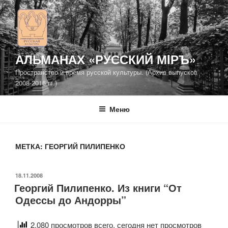
Перейти
к
содержимому
АЛЬМАНАХ «РУССКИЙ МIРЪ»
Пространство и время русской культуры. (Архив выпусков
2008-2016 гг.)
Меню
МЕТКА: ГЕОРГИЙ ПИЛИПЕНКО
ОПУБЛИКОВАНО
18.11.2008
Георгий Пилипенко. Из книги “От
Одессы до Андорры”
2,080 просмотров всего, сегодня нет просмотров