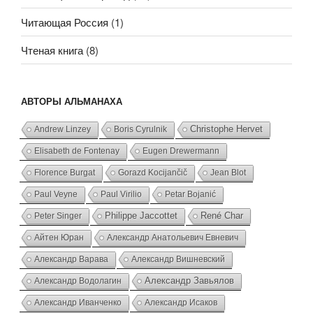
Читающая Россия
(1)
Чтеная книга
(8)
АВТОРЫ АЛЬМАНАХА
Andrew Linzey
Boris Cyrulnik
Christophe Hervet
Elisabeth de Fontenay
Eugen Drewermann
Florence Burgat
Gorazd Kocijančič
Jean Blot
Paul Veyne
Paul Virilio
Petar Bojanić
Peter Singer
Philippe Jaccottet
René Char
Айтен Юран
Александр Анатольевич Евневич
Александр Варава
Александр Вишневский
Александр Водолагин
Александр Завьялов
Александр Иванченко
Александр Исаков