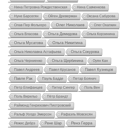
Нина Петровна Рождественская
Нина Савченкова
Нуне Барсегян
Ойген Древерман
Оксана Сабурова
Олег Николаев
Олав Пер Фольгеро
Олег Охапкин
Ольга Власова
Ольга Демидова
Ольга Корзинина
Ольга Никитина
Ольга Мусатова
Ольга Николавна Астафьева
Ольга Сокурова
Ольга Черниенко
Ольга Щербинина
Оуян Кан
Павел Андреев
Павел Крусанов
Павел Кузнецов
Павле Рак
Пауль Бадде
Петар Боянич
Петр Епифанцев
Питер Сингер
Поль Вен
Поль Вирильо
Пётр Брандт
Раймонд Генрихович Пиотровский
Ральф Уолдо Эмерсон
Рафаэль Мовсесян
Ренэ Герра
Режис Дебрэ
Рене Шар