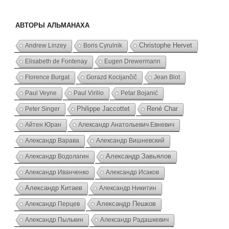
АВТОРЫ АЛЬМАНАХА
Andrew Linzey
Boris Cyrulnik
Christophe Hervet
Elisabeth de Fontenay
Eugen Drewermann
Florence Burgat
Gorazd Kocijančič
Jean Blot
Paul Veyne
Paul Virilio
Petar Bojanić
Peter Singer
Philippe Jaccottet
René Char
Айтен Юран
Александр Анатольевич Евневич
Александр Варава
Александр Вишневский
Александр Водолагин
Александр Завьялов
Александр Иванченко
Александр Исаков
Александр Китаев
Александр Никитин
Александр Перцев
Александр Пешков
Александр Пылькин
Александр Радашкевич