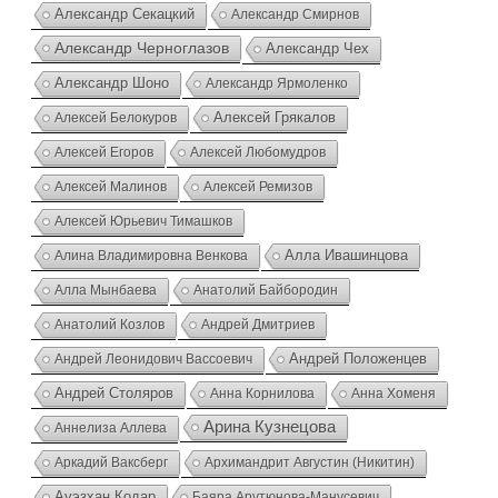
Александр Секацкий
Александр Смирнов
Александр Черноглазов
Александр Чех
Александр Шоно
Александр Ярмоленко
Алексей Грякалов
Алексей Белокуров
Алексей Егоров
Алексей Любомудров
Алексей Малинов
Алексей Ремизов
Алексей Юрьевич Тимашков
Алина Владимировна Венкова
Алла Ивашинцова
Алла Мынбаева
Анатолий Байбородин
Анатолий Козлов
Андрей Дмитриев
Андрей Положенцев
Андрей Леонидович Вассоевич
Андрей Столяров
Анна Корнилова
Анна Хоменя
Арина Кузнецова
Аннелиза Аллева
Аркадий Ваксберг
Архимандрит Августин (Никитин)
Ауэзхан Кодар
Баяра Арутюнова-Манусевич