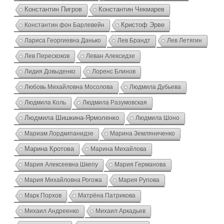
Константин Пигров
Константин Чекмарев
Константин фон Барлевейн
Кристоф Эрве
Лариса Георгиевна Данько
Лев Брандт
Лев Летягин
Лев Перескоков
Леван Алексидзе
Лидия Довыденко
Лоренс Блинов
Любовь Михайловна Мосолова
Людмила Дубьева
Людмила Коль
Людмила Разумовская
Людмила Шишкина-Ярмоленко
Людмила Шоно
Мариам Лордкипанидзе
Марина Земляниченко
Марина Кротова
Марина Михайлова
Мария Алексеевна Шкепу
Мария Германова
Мария Михайловна Рогожа
Мария Рупова
Марк Порхов
Матрёна Патрикова
Михаил Андреенко
Михаил Аркадьев