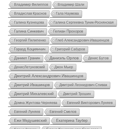
Владимир Филиппов
Владимир Шали
Владислав Краснов
Гала Наумова
Галина Кузнецова
Галина Сергеевна Туник-Роснянская
Галина Синкевич
Гелиан Прохоров
Георгий Пилипенко
Глеб Александрович Ивашенцов
Горазд Коциянчич
Григорий Сабуров
Даниэль Орлов
Даниил Гранин
Денис Бутов
ДенисЛетуновский
Джон Мьюр
Дмитрий Александрович Ивашинцов
Дмитрий Ивашинцов
Дмитрий Леонидович Спивак
Дмитрий Михалевский
Дмитрий Трошин
Домна Жунтова-Черняева
Евгений Викторович Луняев
Евгений Луняев
Евгений Смелов
Ежи Медушевский
Екатерина Таубер