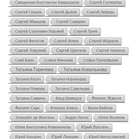
Священник Константин Камышанов
Сергей Голлербах
Сергей Гонцов
Сергей Дыбов
Сергей Лифарь
Сергей Маньков
Сергей Самарин
Сергей Сергеевич Хоружий
Сергей Туник
Сергей Филатов
Сергей Фокин
Сергей Фёдоров
Сергей Хоружий
Сергей Цветков
Сергей Чебанов
Скай Берн
Софья Минаева
Софья Прокофьева
Татьяна Ковалькова
Татьяна Горичева
Татьяна Косач
Татьяна Норландер
Татьяна Рожкова
Татьяна Савельева
Татьяна Савкина
Фауд Мамедов
Филипп Жакоте
Филипп Серс
Флоранс Бюрга
Фрэнк Вайнер
Элизабет де Фонтене
Эндрю Линзи
Юлия Валиева
Юлия Викторовна Романенкова
Юрий Вахтель
Юрий Казарин
Юрий Люкшин
Юрий Милославский