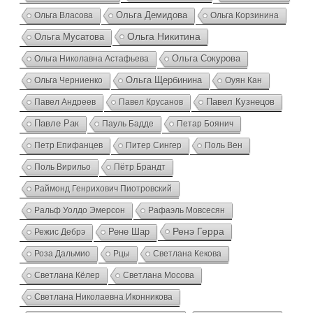
Ольга Власова
Ольга Демидова
Ольга Корзинина
Ольга Никитина
Ольга Мусатова
Ольга Николавна Астафьева
Ольга Сокурова
Ольга Черниенко
Ольга Щербинина
Оуян Кан
Павел Андреев
Павел Крусанов
Павел Кузнецов
Павле Рак
Пауль Бадде
Петар Боянич
Петр Епифанцев
Питер Сингер
Поль Вен
Поль Вирильо
Пётр Брандт
Раймонд Генрихович Пиотровский
Ральф Уолдо Эмерсон
Рафаэль Мовсесян
Ренэ Герра
Режис Дебрэ
Рене Шар
Роза Дальмио
Рцы
Светлана Кекова
Светлана Кёлер
Светлана Мосова
Светлана Николаевна Иконникова