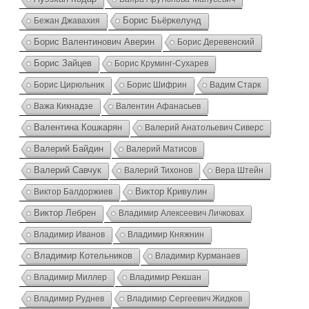
Борис Бьёркелунд
Бежан Джавахия
Борис Валентинович Аверин
Борис Деревенский
Борис Зайцев
Борис Круминг-Сухарев
Борис Цирюльник
Борис Шифрин
Вадим Старк
Важа Кикнадзе
Валентин Афанасьев
Валентина Кошкарян
Валерий Анатольевич Сиверс
Валерий Байдин
Валерий Матисов
Валерий Савчук
Валерий Тихонов
Вера Штейн
Виктор Кривулин
Виктор Балдоржиев
Виктор Лебрен
Владимир Алексеевич Личковах
Владимир Иванов
Владимир Княжнин
Владимир Котельников
Владимир Курманаев
Владимир Миллер
Владимир Рекшан
Владимир Руднев
Владимир Сергеевич Жидков