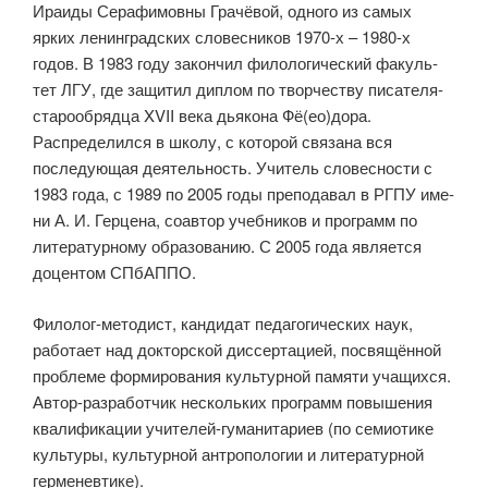
Ираиды Серафимовны Грачёвой, одного из самых
ярких ленинградских словесников 1970-х – 1980-х
годов. В 1983 году закончил филологический факуль­
тет ЛГУ, где защитил диплом по творчеству писателя-
старообрядца XVII века дьякона Фё(ео)дора.
Распределился в школу, с которой связана вся
последующая деятель­ность. Учитель словесности с
1983 года, с 1989 по 2005 годы преподавал в РГПУ име­
ни А. И. Герцена, соавтор учебников и программ по
литературному образованию. С 2005 года является
доцентом СПбАППО.
Филолог-методист, кандидат педагогических наук,
работает над докторской диссертацией, посвящённой
про­блеме формирования культурной памяти учащихся.
Автор-разработчик нескольких программ повышения
квалификации учителей-гуманитариев (по семиотике
культуры, культурной антропологии и литературной
герме­невтике).