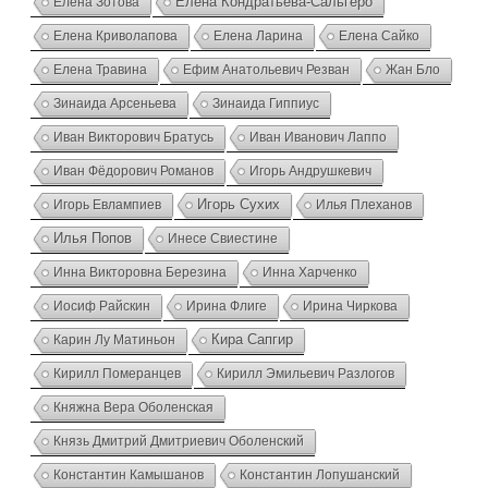
Елена Зотова
Елена Кондратьева-Сальгеро
Елена Криволапова
Елена Лари­на
Елена Сайко
Елена Травина
Ефим Анатольевич Резван
Жан Бло
Зинаида Арсеньева
Зинаида Гиппиус
Иван Викторович Братусь
Иван Иванович Лаппо
Иван Фёдорович Романов
Игорь Андрушкевич
Игорь Евлампиев
Игорь Сухих
Илья Плеханов
Илья Попов
Инесе Свиестине
Инна Викторовна Березина
Инна Харченко
Иосиф Райскин
Ирина Флиге
Ирина Чиркова
Карин Лу Матиньон
Кира Сапгир
Кирилл Померанцев
Кирилл Эмильевич Разлогов
Княжна Вера Оболенская
Князь Дмитрий Дмитриевич Оболенский
Константин Камышанов
Константин Лопушанский