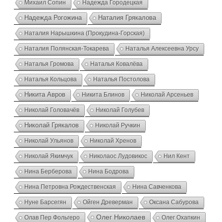
Михаил Сопин
Надежда Городецкая
Надежда Рогожина
Наталия Грякалова
Наталия Нарышкина (Прокудина-Горская)
Наталия Полянская-Токарева
Наталья Алексеевна Урсу
Наталья Громова
Наталья Ковалёва
Наталья Кольцова
Наталья Постолова
Никита Авров
Никита Блинов
Николай Арсеньев
Николай Головачёв
Николай Голубев
Николай Грякалов
Николай Ручкин
Николай Ульянов
Николай Хренов
Николай Якимчук
Николаос Лудовикос
Нил Кент
Нина Берберова
Нина Бодрова
Нина Петровна Рождественская
Нина Савченкова
Нуне Барсегян
Ойген Древерман
Оксана Сабурова
Олег Николаев
Олав Пер Фольгеро
Олег Охапкин