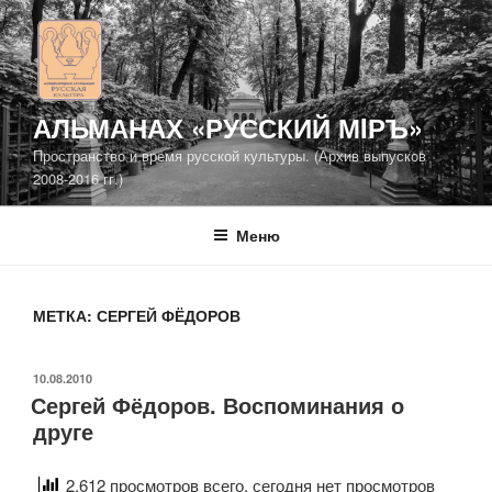
Перейти
к
содержимому
АЛЬМАНАХ «РУССКИЙ МIРЪ»
Пространство и время русской культуры. (Архив выпусков
2008-2016 гг.)
Меню
МЕТКА: СЕРГЕЙ ФЁДОРОВ
ОПУБЛИКОВАНО
10.08.2010
Сергей Фёдоров. Воспоминания о
друге
2,612 просмотров всего, сегодня нет просмотров