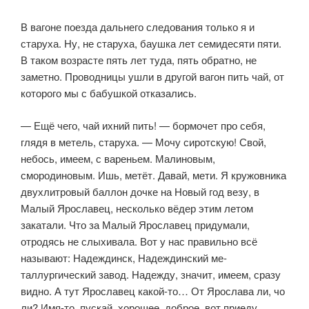
В вагоне поезда дальнего следования только я и
старуха. Ну, не стару­ха, баушка лет семидесяти пяти.
В таком возрасте пять лет туда, пять обрат­но, не
заметно. Проводницы ушли в другой вагон пить чай, от
которого мы с бабушкой отказались.
— Ещё чего, чай ихний пить! — бормочет про себя,
глядя в метель, ста­руха. — Мочу сиротскую! Свой,
небось, имеем, с вареньем. Малиновым,
смородиновым. Ишь, метёт. Давай, мети. Я кружовника
двухлитровый бал­лон дочке на Новый год везу, в
Малый Ярославец, несколько вёдер этим летом
закатали. Что за Малый Ярославец придумали,
отродясь не слыхи­вала. Вот у нас правильно всё
называют: Надеждинск, Надеждинский ме­
таллургический завод. Надежду, значит, имеем, сразу
видно. А тут Яросла­вец какой-то… От Ярослава ли, чо
ли? Имя-то, пускай, хорошее, доброе, вот приеду,