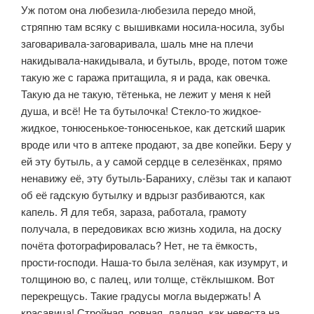
Уж потом она любезила-любезила передо мной,
стряпню там всяку с вышивками носила-носила, зубы
заговаривала-заговаривала, шаль мне на плечи
накидывала-накидывала, и бутыль, вроде, потом тоже
такую же с га­ража притащила, я и рада, как овечка.
Такую да не такую, тётенька, не ле­жит у меня к ней
душа, и всё! Не та бутылочка! Стекло-то жидкое-
жидкое, тонюсенькое-тонюсенькое, как детский шарик
вроде или что в аптеке про­дают, за две копейки. Беру у
ей эту бутыль, а у самой сердце в селезёнках, прямо
ненавижу её, эту бутыль-Бараниху, слёзы так и капают
об её гадскую бутылку и вдрызг разбиваются, как
капель. Я для тебя, зараза, работала, гра­моту
получала, в передовиках всю жизнь ходила, на доску
почёта фотогра­фировалась? Нет, не та ёмкость,
прости-господи. Наша-то была зелёная, как изумрут, и
толщиною во, с палец, или толще, стёклышком. Вот
перекрещусь. Такие градусы могла выдержать! А
красавица! Стройная, ровная, ладная, как невеста на