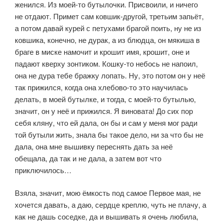
женился. Из моей-то бутылочки. Присвои­ли, и ничего
не отдают. Примет сам ковшик-другой, третьим запьёт,
а по­том давай курей с петухами брагой поить, ну не из
ковшика, конечно, не дурак, а из блюдца, он мякиша в
браге в миске намочит и крошит имя, кро­шит, оне и
падают кверху зонтиком. Кошку-то небось не напоил,
она не дура тебе бражку лопать. Ну, это потом он у неё
так прижился, когда она хлебово-то это научилась
делать, в моей бутылке, и тогда, с моей-то буты­лью,
значит, он у неё и прижился. Я виновата! До сих пор
себя кляну, что ей дала, он бы и сам у меня мог ради
той бутыли жить, знала бы такое дело, ни за что бы не
дала, она мне вышивку переснять дать за неё
обещала, да так и не дала, а затем вот что
приключилось…
Взяла, значит, мою ёмкость под самое Первое мая, не
хочется давать, а даю, сердце креплю, чуть не плачу, а
как не дашь соседке, да и вышивать я очень любила,