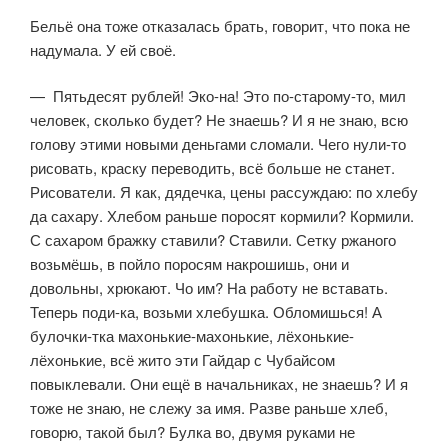
Бельё она тоже отказалась брать, говорит, что пока не
надумала. У ей своё.
— Пятьдесят рублей! Эко-на! Это по-старому-то, мил
человек, сколь­ко будет? Не знаешь? И я не знаю, всю
голову этими новыми деньгами сло­мали. Чего нули-то
рисовать, краску переводить, всё больше не станет.
Рисователи. Я как, дядечка, цены рассуждаю: по хлебу
да сахару. Хлебом раньше поросят кормили? Кормили.
С сахаром бражку ставили? Ставили. Сетку ржаного
возьмёшь, в пойло поросям накрошишь, они и
довольны, хрюкают. Чо им? На работу не вставать.
Теперь поди-ка, возьми хлебушка. Обломишься! А
булочки-тка махонькие-махонькие, лёхонькие-
лёхонькие, всё жито эти Гайдар с Чубайсом
повыклевали. Они ещё в начальниках, не знаешь? И я
тоже не знаю, не слежу за имя. Разве раньше хлеб,
говорю, та­кой был? Булка во, двумя руками не