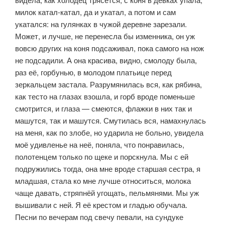
милок катал-катал, да и ука­тал, а потом и сам
укатался: на гулянках в чужой деревне зарезали.
Может, и лучше, не перенесла бы изменника, он уж
вовсю других на коня подсажи­вал, пока самого на нож
не подсадили. А она красива, видно, смолоду была,
раз её, горбунью, в молодом платьице перед
зеркальцем застала. Разрумя­нилась вся, как рябина,
как тесто на глазах взошла, и горб вроде поменьше
смотрится, и глаза — смеются, флажки в них так и
машутся, так и машутся. Смутилась вся, намахнулась
на меня, как по злобе, но ударила не больно, увидела
моё удивленье на неё, поняла, что понравилась,
полотенцем толь­ко по щеке и порскнула. Мы с ей
подружились тогда, она мне вроде стар­шая сестра, я
младшая, стала ко мне лучше относиться, молока
чаще давать, стряпнёй угощать, пельмянями. Мы уж
вышивали с ней. Я её крестом и гла­дью обучала.
Песни по вечерам под свечу певали, на сундуке