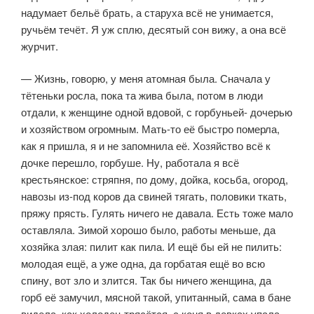
надумает бельё брать, а старуха всё не унимается,
ручьём течёт. Я уж сплю, десятый сон вижу, а она всё
журчит.
— Жизнь, говорю, у меня атомная была. Сначала у
тётеньки росла, пока та жива была, потом в люди
отдали, к женщине одной вдовой, с горбуньей- дочерью
и хозяйством огромным. Мать-то её быстро померла,
как я при­шла, я и не запомнила её. Хозяйство всё к
дочке перешло, горбуше. Ну, ра­ботала я всё
крестьянское: стряпня, по дому, дойка, косьба, огород,
навозы из-под коров да свиней тягать, половики ткать,
пряжу прясть. Гулять ниче­го не давала. Есть тоже мало
оставляла. Зимой хорошо было, работы мень­ше, да
хозяйка злая: пилит как пила. И ещё бы ей не пилить:
молодая ещё, а уже одна, да горбатая ещё во всю
спину, вот зло и злится. Так бы ничего женщина, да
горб её замучил, мясной такой, упитанный, сама в бане
виде­ла, как холодец трясётся, с коня в девках упала,