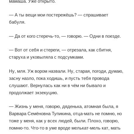
мамаша. Уже открыто.
— А ты вещи мои постережёшь? — спрашивает
бабуля.
— Да от кого стеречь-то, — говорю. — Одни в поезде.
— Вот от себя и стереги, — отрезала, как сбитня,
старуха и уковыляла с подсумками.
Ну, мля. Уж вором назвали. Ну, старая, погоди, думаю,
засну назло, пока ходишь, и пусть тебя провода
слушают. Вернулась как ни в чём ни бывало и
продолжает экзекуцию.
— Жизнь у меня, говорю, дяденька, атомная была, я
Варвара Семёнов­на Тупикина, отца-мать не помню, но
тоже у меня, как у всех людей, были. Плохо, говорю,
помню-то. Что-то в уме вроде мелькат-мель кат, мать