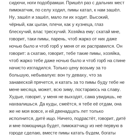
сидючи, ноги подобрамши. Пришёл раз с дальних мест
пимокатчик, по селу ходил, пимы катал, к нам зашёл.
Ну, зашёл и зашёл, мало ли их ходит. Высокий,
чёрный, как цыган, плечи, как у кузнеца, глаз
блескучий, влас трескучий. Хозяйка ему: скатай мне,
говорит, таки пимы, парень, чтоб жарко от них даже
ночью было и чтоб горб у меня от их расправился. Он
говорит: а скатаю, говорит, тебе такие пимы, хозяйка,
чтоб жарко тебе даже ночью было и чтоб горб на спине
начисто изгладился. Только цену возьму за то
большую, небывалую: вон ту деваху, что за
занавеской прячется, и катать за то пимы буду тебе не
мене месяца, может, всю зиму, постараюсь на славу.
Худые, говорит, у меня не выходят, сама увидишь, не
нахвалишься. Да куды, смеётся, я тебе её от­дам, она
же не моя вовсе, и ей двенадцать лет только
исполнится, дитё ищо. Ничего, подрастёт, говорит, дитё
и мне помощница будет, пимокатчицу из неё первую в
городе сделаю, вместе пимы катать будем, богаты