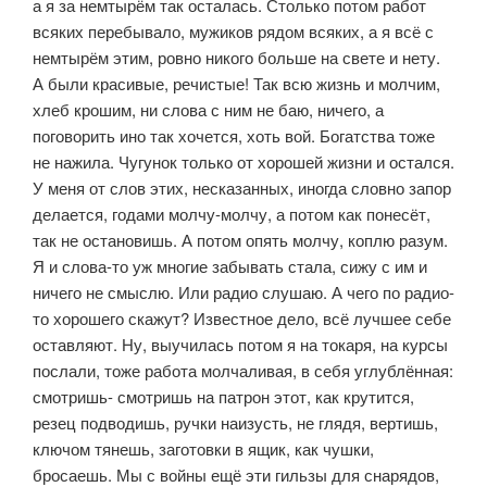
а я за немтырём так осталась. Столько потом работ
всяких перебывало, му­жиков рядом всяких, а я всё с
немтырём этим, ровно никого больше на све­те и нету.
А были красивые, речистые! Так всю жизнь и молчим,
хлеб кро­шим, ни слова с ним не баю, ничего, а
поговорить ино так хочется, хоть вой. Богатства тоже
не нажила. Чугунок только от хорошей жизни и остал­ся.
У меня от слов этих, несказанных, иногда словно запор
делается, годами молчу-молчу, а потом как понесёт,
так не остановишь. А потом опять мол­чу, коплю разум.
Я и слова-то уж многие забывать стала, сижу с им и
ничего не смыслю. Или радио слушаю. А чего по радио-
то хорошего скажут? Из­вестное дело, всё лучшее себе
оставляют. Ну, выучилась потом я на токаря, на курсы
послали, тоже работа молчаливая, в себя углублённая:
смотришь- смотришь на патрон этот, как крутится,
резец подводишь, ручки наизусть, не глядя, вертишь,
ключом тянешь, заготовки в ящик, как чушки,
бросаешь. Мы с войны ещё эти гильзы для снарядов,