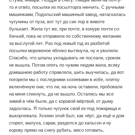
то и отвёз, посылки из посылторга нянчить. С ручными
машин­ками, Подольский машинный завод, натаскалась
чугунины от пуза, вот тут до сих пор в животе
булькает. Жила тут же, при почте, в конуре почти со­
бачьей, пока не отправили по собственному желанию
за выслугой лет. Раз под новый год из разбитой
посылки мороженое яблоко вытянула, ну и уво­лили.
Спасибо, что шпалы укладывать не послали, сроком
не вышла. Потом опять по чужим людям жила, всяку
домашнюю работу справляла, шить вы­училась, да вот
погорели мы с последними хозяевами в избе, плитку
вклю­чённую они, что ли, на ночь оставили, пробовали
на меня спихнуть, да не вышло. Остались мы все
зимой в чём были, да с коровой мёртвой, от дыму
задохлась. Я только чугунок свой из-под пожарища и
выкорчевала. Хозяин злой был, как чёрт, да ещё и дом
сгорел, малуха, сараи, разделся до кальсон и ну
корову прямо на снегу рубить, мясо готовить,