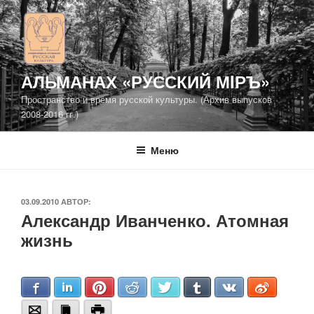
Перейти
к
содержимому
АЛЬМАНАХ «РУССКИЙ МIРЪ»
Пространство и время русской культуры. (Архив выпусков
2008-2016 гг.)
Меню
ОПУБЛИКОВАНО
03.09.2010
АВТОР:
Александр Иванченко. Атомная
жизнь
Facebook
LinkedIn
Pinterest
Reddit
Twitter
Tumblr
VKontakte
Weibo
Email
Bookmark
Print