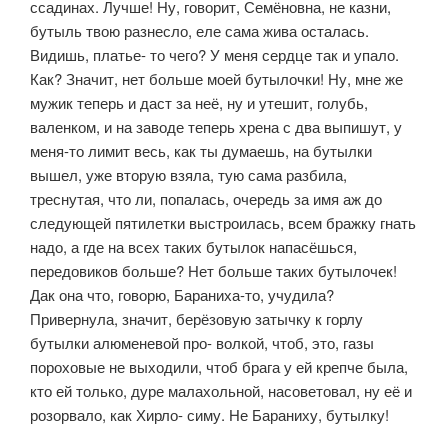
ссадинах. Лучше! Ну, говорит, Семёнов­на, не казни,
бутыль твою разнесло, еле сама жива осталась.
Видишь, платье- то чего? У меня сердце так и упало.
Как? Значит, нет больше моей бутылоч­ки! Ну, мне же
мужик теперь и даст за неё, ну и утешит, голубь,
валенком, и на заводе теперь хрена с два выпишут, у
меня-то лимит весь, как ты думаешь, на бутылки
вышел, уже вторую взяла, тую сама разбила,
треснутая, что ли, по­палась, очередь за имя аж до
следующей пятилетки выстроилась, всем браж­ку гнать
надо, а где на всех таких бутылок напасёшься,
передовиков больше? Нет больше таких бутылочек!
Дак она что, говорю, Бараниха-то, учудила?
Привернула, значит, берёзовую затычку к горлу
бутылки алюменевой про- волкой, чтоб, это, газы
пороховые не выходили, чтоб брага у ей крепче была,
кто ей только, дуре малахольной, насоветовал, ну её и
розорвало, как Хирло- симу. Не Бараниху, бутылку!