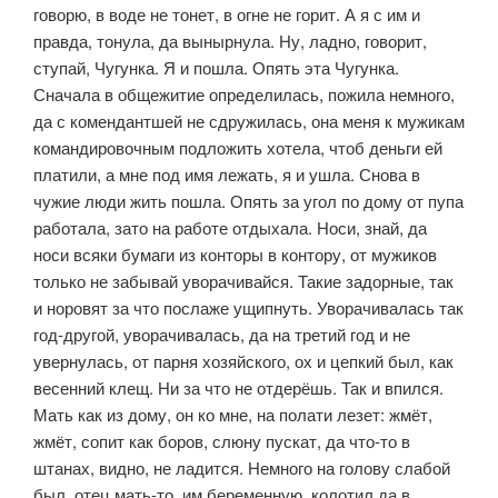
говорю, в воде не тонет, в огне не горит. А я с им и
правда, тонула, да вынырнула. Ну, ладно, говорит,
ступай, Чугунка. Я и пошла. Опять эта Чугунка.
Сначала в обще­житие определилась, пожила немного,
да с комендантшей не сдружилась, она меня к мужикам
командировочным подложить хотела, чтоб деньги ей
платили, а мне под имя лежать, я и ушла. Снова в
чужие люди жить пошла. Опять за угол по дому от пупа
работала, зато на работе отдыхала. Носи, знай, да
носи всяки бумаги из конторы в контору, от мужиков
только не за­бывай уворачивайся. Такие задорные, так
и норовят за что послаже ущип­нуть. Уворачивалась так
год-другой, уворачивалась, да на третий год и не
увернулась, от парня хозяйского, ох и цепкий был, как
весенний клещ. Ни за что не отдерёшь. Так и впился.
Мать как из дому, он ко мне, на полати ле­зет: жмёт,
жмёт, сопит как боров, слюну пускат, да что-то в
штанах, видно, не ладится. Немного на голову слабой
был, отец мать-то, им беременную, колотил да в