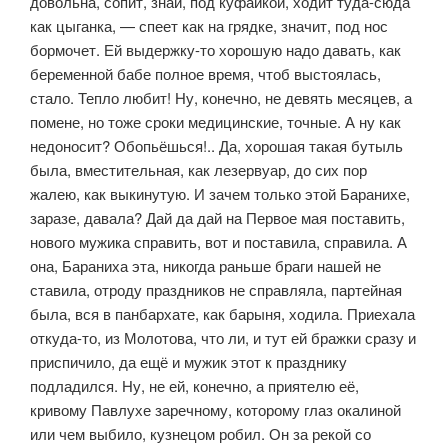
довольна, сопит, знай, под куфайкой, ходит туда-сюда
как цыганка, — спеет как на грядке, значит, под нос
бормочет. Ей выдержку-то хорошую надо давать, как
беременной бабе полное вре­мя, чтоб выстоялась,
стало. Тепло любит! Ну, конечно, не девять месяцев, а
помене, но тоже сроки медицинские, точные. А ну как
недоносит? Обо­пьёшься!.. Да, хорошая такая бутыль
была, вместительная, как лезервуар, до сих пор
жалею, как выкинутую. И зачем только этой Баранихе,
заразе, да­вала? Дай да дай на Первое мая поставить,
нового мужика справить, вот и поставила, справила. А
она, Бараниха эта, никогда раньше браги нашей не
ставила, отроду праздников не справляла, партейная
была, вся в панбарха­те, как барыня, ходила. Приехала
откуда-то, из Молотова, что ли, и тут ей бражки сразу и
приспичило, да ещё и мужик этот к празднику
подладился. Ну, не ей, конечно, а приятелю её,
кривому Павлухе заречному, которому глаз окалиной
или чем выбило, кузнецом робил. Он за рекой со