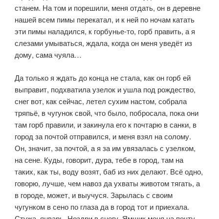
станем. На том и порешили, меня отдать, он в деревне
нашей всем пимы перекатал, и к ней по ночам катать
эти пимы наладился, к горбунье-то, горб править, а я
слезами умываться, ждала, когда он меня уведёт из
дому, сама чуяла…
Да только я ждать до конца не стала, как он горб ей
выправит, подхва­тила узелок и ушла под рождество,
снег вот, как сейчас, летел сухим настом, собрала
тряпьё, в чугунок свой, что было, побросала, пока они
там горб правили, и закинула его к почтарю в санки, в
город за почтой отправился, и меня взял на солому.
Он, значит, за почтой, а я за им увязалась с узелком,
на сене. Куды, говорит, дура, тебе в город, там на
таких, как ты, воду возят, баб из них делают. Всё одно,
говорю, лучше, чем навоз да ухваты животом тягать, а
в городе, может, и выучуся. Зарылась с своим
чугунком в сено по глаза да в город тот и приехала.
Стужа, январь. Ноздри в снегу. Ямщик меня на почту-