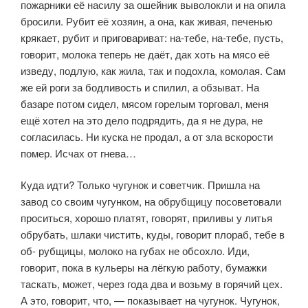
пожарники её насилу за ошейник выволокли и на опила
бросили. Рубит её хозяин, а она, как жи­вая, печенью
крякает, рубит и приговариват: на-тебе, на-тебе, пусть,
гово­рит, молока теперь не даёт, дак хоть на мясо её
изведу, подлую, как жила, так и подохла, комолая. Сам
же ей роги за бодливость и спилил, а обзыват. На
базаре потом сидел, мясом горелым торговал, меня
ещё хотел на это дело подрядить, да я не дура, не
согласилась. Ни куска не продал, а от зла вско­рости
помер. Исчах от гнева…
Куда идти? Только чугунок и советчик. Пришла на
завод со своим чу­гунком, на обрубщицу посоветовали
проситься, хорошо платят, говорят, приливы у литья
обрубать, шлаки чистить, куды, говорит плораб, тебе в
об- рубщицы, молоко на губах не обсохло. Иди,
говорит, пока в кульеры на лёг­кую работу, бумажки
таскать, может, через года два и возьму в горячий цех.
А это, говорит, что, — показывает на чугунок. Чугунок,