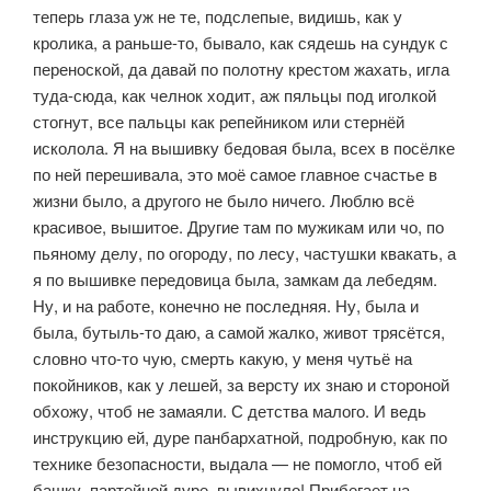
теперь глаза уж не те, подслепые, видишь, как у
кролика, а раньше-то, бывало, как сядешь на сундук с
переноской, да давай по полот­ну крестом жахать, игла
туда-сюда, как челнок ходит, аж пяльцы под игол­кой
стогнут, все пальцы как репейником или стернёй
исколола. Я на вышив­ку бедовая была, всех в посёлке
по ней перешивала, это моё самое главное счастье в
жизни было, а другого не было ничего. Люблю всё
красивое, выши­тое. Другие там по мужикам или чо, по
пьяному делу, по огороду, по лесу, ча­стушки квакать, а
я по вышивке передовица была, замкам да лебедям.
Ну, и на работе, конечно не последняя. Ну, была и
была, бутыль-то даю, а самой жал­ко, живот трясётся,
словно что-то чую, смерть какую, у меня чутьё на
покой­ников, как у лешей, за версту их знаю и стороной
обхожу, чтоб не замаяли. С детства малого. И ведь
инструкцию ей, дуре панбархатной, подробную, как по
технике безопасности, выдала — не помогло, чтоб ей
башку, партейной дуре, вывихнуло! Прибегает на