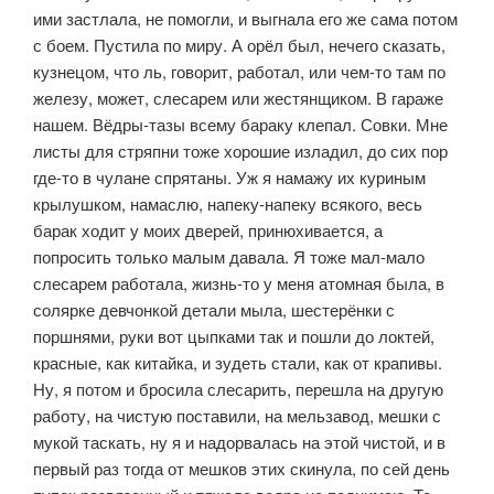
ими застлала, не помогли, и выгнала его же сама потом
с боем. Пу­стила по миру. А орёл был, нечего сказать,
кузнецом, что ль, говорит, рабо­тал, или чем-то там по
железу, может, слесарем или жестянщиком. В гара­же
нашем. Вёдры-тазы всему бараку клепал. Совки. Мне
листы для стряп­ни тоже хорошие изладил, до сих пор
где-то в чулане спрятаны. Уж я на­мажу их куриным
крылушком, намаслю, напеку-напеку всякого, весь
барак ходит у моих дверей, принюхивается, а
попросить только малым давала. Я тоже мал-мало
слесарем работала, жизнь-то у меня атомная была, в
соляр­ке девчонкой детали мыла, шестерёнки с
поршнями, руки вот цыпками так и пошли до локтей,
красные, как китайка, и зудеть стали, как от крапивы.
Ну, я потом и бросила слесарить, перешла на другую
работу, на чистую по­ставили, на мельзавод, мешки с
мукой таскать, ну я и надорвалась на этой чистой, и в
первый раз тогда от мешков этих скинула, по сей день