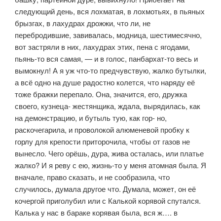
следующий день, вся лохматая, в лохмотьях, в пьяных
брызгах, в лахудрах дрожжи, что ли, не
перебродившие, завивалась, модница, шестимесячно,
вот застряли в них, лахудрах этих, пена с ягодами,
пьянь-то вся самая, — и в голос, панбархат-то весь и
вымокнул! А я уж что-то предчувствую, жалко бутылки,
а всё одно на душе радостно колется, что на­ряду её
тоже бражки перепало. Она, значится, его, дружка
своего, кузнеца- жестянщика, ждала, вырядилась, как
на демонстрацию, и бутыль тую, как гор- но,
раскочегарила, и проволокой алюменевой пробку к
горлу для крепости приторочила, чтобы от газов не
вынесло. Чего орёшь, дура, жива осталась, или платье
жалко? И я реву с ею, жизнь-то у меня атомная была. Я
внача­ле, право сказать, и не сообразила, что
случилось, думала другое что. Думала, может, он её
кочергой приголубил или с Калькой корявой спутался.
Калька у нас в бараке корявая была, вся ж…. в