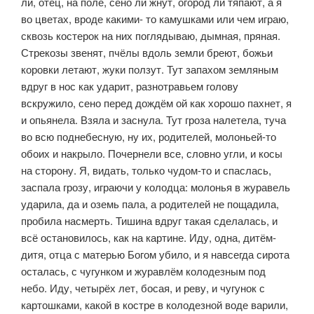
ли, отец, на поле, сено ли жнут, огород ли тяпают, а я
во цветах, вроде какими- то камушками или чем играю,
сквозь костерок на них поглядываю, дымная, пряная.
Стрекозы звенят, пчёлы вдоль земли бреют, божьи
коровки лета­ют, жуки ползут. Тут запахом земляным
вдруг в нос как ударит, разнотравьем голову
вскружило, сено перед дождём ой как хорошо пахнет, я
и опьянела. Взяла и заснула. Тут гроза налетела, туча
во всю поднебесную, ну их, роди­телей, молоньей-то
обоих и накрыло. Почернели все, словно угли, и косы
на сторону. Я, видать, только чудом-то и спаслась,
заспала грозу, играючи у ко­лодца: молонья в журавель
ударила, да и оземь пала, а родителей не пощади­ла,
пробила насмерть. Тишина вдруг такая сделалась, и
всё остановилось, как на картине. Иду, одна, дитём-
дитя, отца с матерью Богом убило, и я навсегда сирота
осталась, с чугунком и журавлём колодезным под
небо. Иду, четырёх лет, босая, и реву, и чугунок с
картошками, какой в костре в колодезной воде варили,