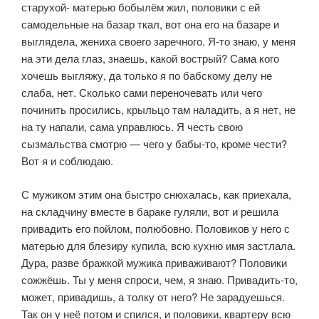
старухой- матерью бобылём жил, половики с ей
самодельные на базар ткал, вот она его на базаре и
выглядела, жениха своего заречного. Я-то знаю, у меня
на эти дела глаз, знаешь, какой вострый? Сама кого
хочешь выгляжу, да толь­ко я по бабскому делу не
слаба, нет. Сколько сами переночевать или чего
починить просились, крыльцо там наладить, а я нет, не
на ту напали, сама управлюсь. Я честь свою
сызмальства смотрю — чего у бабы-то, кроме че­сти?
Вот я и соблюдаю.
С мужиком этим она быстро снюхалась, как приехала,
на складчи­ну вместе в бараке гуляли, вот и решила
привадить его пойлом, полюбов­но. Половиков у него с
матерью для блезиру купила, всю кухню имя застла­ла.
Дура, разве бражкой мужика приваживают? Половики
сожжёшь. Ты у меня спроси, чем, я знаю. Привадить-то,
может, привадишь, а толку от него? Не зарадуешься.
Так он у неё потом и спился, и половики, кварте­ру всю