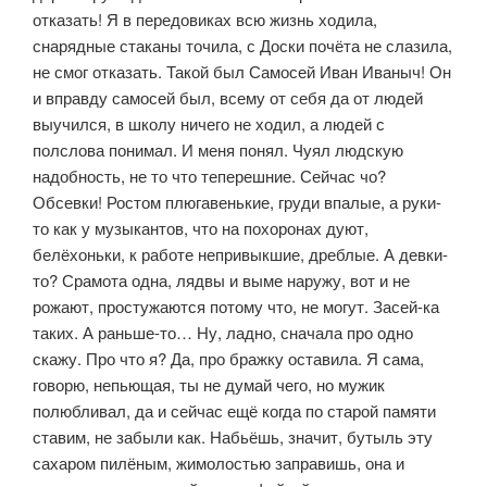
отказать! Я в передовиках всю жизнь ходила,
снарядные стаканы точи­ла, с Доски почёта не слазила,
не смог отказать. Такой был Самосей Иван Иваныч! Он
и вправду самосей был, всему от себя да от людей
выучился, в школу ничего не ходил, а людей с
полслова понимал. И меня понял. Чуял людскую
надобность, не то что теперешние. Сейчас чо?
Обсевки! Ростом плюгавенькие, груди впалые, а руки-
то как у музыкантов, что на похоро­нах дуют,
белёхоньки, к работе непривыкшие, дреблые. А девки-
то? Сра­мота одна, лядвы и выме наружу, вот и не
рожают, простужаются потому что, не могут. Засей-ка
таких. А раньше-то… Ну, ладно, сначала про одно
скажу. Про что я? Да, про бражку оставила. Я сама,
говорю, непьющая, ты не думай чего, но мужик
полюбливал, да и сейчас ещё когда по старой па­мяти
ставим, не забыли как. Набьёшь, значит, бутыль эту
сахаром пилёным, жимолостью заправишь, она и