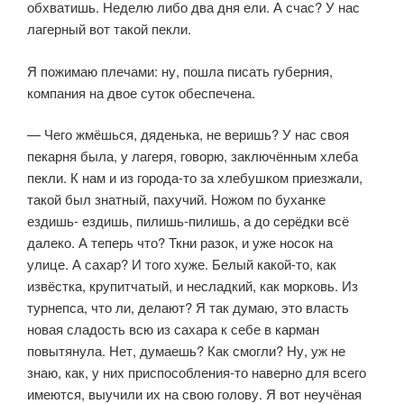
обхватишь. Неделю либо два дня ели. А счас? У нас
лагерный вот такой пекли.
Я пожимаю плечами: ну, пошла писать губерния,
компания на двое су­ток обеспечена.
— Чего жмёшься, дяденька, не веришь? У нас своя
пекарня была, у ла­геря, говорю, заключённым хлеба
пекли. К нам и из города-то за хлебуш­ком приезжали,
такой был знатный, пахучий. Ножом по буханке
ездишь- ездишь, пилишь-пилишь, а до серёдки всё
далеко. А теперь что? Ткни разок, и уже носок на
улице. А сахар? И того хуже. Белый какой-то, как
извёстка, крупитчатый, и несладкий, как морковь. Из
турнепса, что ли, делают? Я так думаю, это власть
новая сладость всю из сахара к себе в карман
повытянула. Нет, думаешь? Как смогли? Ну, уж не
знаю, как, у них приспособления-то наверно для всего
имеются, выучили их на свою голову. Я вот неучёная