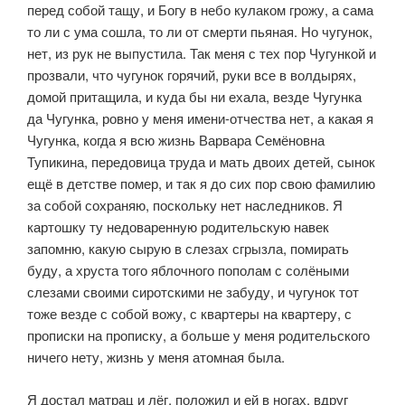
перед собой тащу, и Богу в небо кулаком грожу, а сама
то ли с ума со­шла, то ли от смерти пьяная. Но чугунок,
нет, из рук не выпустила. Так меня с тех пор Чугункой и
прозвали, что чугунок горячий, руки все в волдырях,
до­мой притащила, и куда бы ни ехала, везде Чугунка
да Чугунка, ровно у меня имени-отчества нет, а какая я
Чугунка, когда я всю жизнь Варвара Семёновна
Тупикина, передовица труда и мать двоих детей, сынок
ещё в детстве помер, и так я до сих пор свою фамилию
за собой сохраняю, поскольку нет наследни­ков. Я
картошку ту недоваренную родительскую навек
запомню, какую сы­рую в слезах сгрызла, помирать
буду, а хруста того яблочного пополам с со­лёными
слезами своими сиротскими не забуду, и чугунок тот
тоже везде с со­бой вожу, с квартеры на квартеру, с
прописки на прописку, а больше у меня родительского
ничего нету, жизнь у меня атомная была.
Я достал матрац и лёг, положил и ей в ногах, вдруг