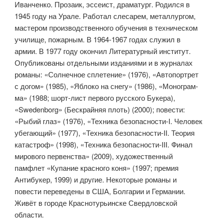
Иванченко. Прозаик, эссеист, драматург. Родился в
1945 году на Урале. Работал слесарем, металлургом,
мастером производ­ственного обучения в техническом
училище, пожарным. В 1964-1967 годах служил в
армии. В 1977 году окончил Литературный институт.
Опубликованы отдельными изданиями и в журналах
романы: «Солнечное сплете­ние» (1976), «Автопортрет
с догом» (1985), «Яблоко на снегу» (1986), «Монограм­
ма» (1988; шорт-лист первого русского Букера),
«Swedenborg» (Бескрайняя плоть) (2000); повести:
«Рыбий глаз» (1976), «Техника безопасности-I. Человек
убега­ющий» (1977), «Техника безопасности-II. Теория
катастроф» (1998), «Техника безопасности-III. Финал
мирового первенства» (2009), художественный
памфлет «Купание красного коня» (1997; премия
Антибукер, 1999) и другие. Некоторые романы и
повести переведены в США, Болгарии и Герма­нии.
Живёт в городе Краснотурьинске Свердловской
области.