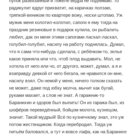
пупок развязанный и тяжеле ведра не поднимаю. То
радикулит вдруг прихватит, на карачках ползаю,
тряпкой-веником по квартере вожу, носки штопаю. Уж
мужик меня колотил-колотил, сапоги я ему тогда на
праздник рези­новые в подарок купила, он рыбалить
любил, дак он меня этими сапогами ласкал-ласкал,
голубил-голубил, насилу на работу поднялась. Думал,
что я сама что-нибудь сделала, с ребёнком-то, зелье
какое приняла или что, чтоб плод выдавить. Мол, не
хотела от него или чо, от другого, может, думал, а я и
взаправду девкой от него бегала, не нравился он мне,
насилу взял. Он немой у меня, ничего толком сказать
не может, даже под юбку молча, мы­чит как бугай,
руками махает, а слов не знат. А гаражник-то
Баранихин и здоров был выпить! Он из гаража был, из
шофёров переведённый, бойцом молота, кузнецом,
значит. Такой мудрый! Всё по кузнечному знал, это уж
потом жестянщиком. Когда перебродил. Тогда уж
питьём баловался, а тут и вовсе лафа, как на Баранихе