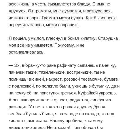
всю жизнь, а честь сызмалетства блюду. С имя не
дружуся. От грамоты, мне ду­мается, и разруха вся,
истинно говорю. Грамота мозги сушит. Как бы их всех
переучить заново, мозги направить.
Я пошёл, умылся, плеснул в бокал кипятку. Старушка
моя всё не унима­ется. По-моему, и не
останавливалась.
— Эх, в бражку-то ране рафинату сыпанёшь пачечку,
пачечки такие, тяжёленькие, востренькие, ты не
помнишь, в синей, накрест, розовой те­сёмочке, бумаге
с подложкой, по полкило были, ухнешь в бутылку, да и
на печку её, на приступок греться. Куфайкой укроешь.
А она шкварчит чего- то, ноет, радуется, синфонию
разводит. У нас такая хо-о-рошая двухведёр­ная
зелёная бутыль была, я на заводе со склада, из-под
кислоты, выписа­ла. Насилу пробила, к самому
директору ходила. Не отказал! Попробовал бы