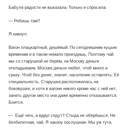
Бабуля радости не выказала. Только и спросила:
— Робишь там?
Я кивнул.
Вагон плацкартный, дешёвый. По сегодняшним куцым
временам и в та­ком немало проездишь. Поэтому чай
мы со старушкой не берём, на Мо­скву деньги
откладываем. Москва деньги любит, чтоб много и
сразу. Чтоб без денег, значит, население оставлять. Её
специальность. Старушка распо­ложилась на
боковушке, и хотя в вагоне никого кроме нас с ней нет,
занять другое место она даже временно отказывается.
Боится.
— Ещё чего, а вдруг сядут? Стыда не оберёшься. Не
безбилетная, чай. Я закону послушная. Мы уж тута.