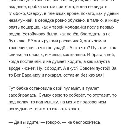
выданье, пробка матом притёрта, и дна не видать,
глыбоко. Сверху, в плечиках вроде, покато, как у девки
незамужней, в серёдке ровно обужено, в талию, а книзу
опять поширше, как у твоей молодайки после первых
родов. Устойчивая была, как пенёк, благодать, а не
бутылка! Её хоть руками раска­чивай, хоть земли
трясение, ни за что не упадёт. А эта что? Пузатая, как
сви­нья на сносях, и жидка, как квашня. И брага в ней,
когда поставили, и не ду­мает ходить, а как капуста
вроде киснет. Ну, сбродит. А вкус? Совсем пустой! За
то Бог Бараниху и покарал, оставил без хахаля!
Тут бабка остановила свой пулемёт, в туалет
засобиралась. Сумку свою то соберёт, то отставит, то
под полку, то под мышку, на меня с подозрением
поглядывает и что-то сказать хочет.
— Да вы идите, — говорю, — не беспокойтесь,