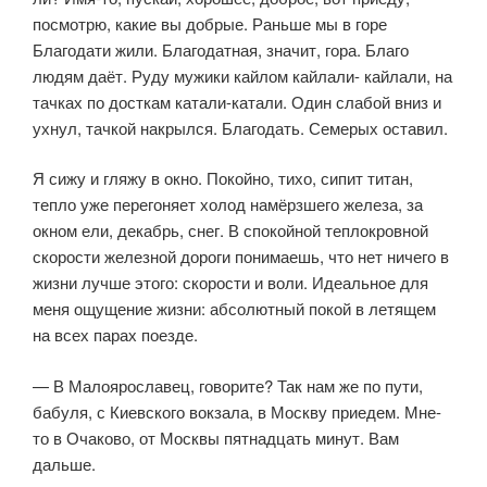
посмотрю, какие вы добрые. Раньше мы в горе
Благодати жили. Благодатная, значит, гора. Благо
людям даёт. Руду мужики кайлом кайлали- кайлали, на
тачках по досткам катали-катали. Один слабой вниз и
ухнул, тачкой накрылся. Благодать. Семерых оставил.
Я сижу и гляжу в окно. Покойно, тихо, сипит титан,
тепло уже пере­гоняет холод намёрзшего железа, за
окном ели, декабрь, снег. В спокой­ной теплокровной
скорости железной дороги понимаешь, что нет ничего в
жизни лучше этого: скорости и воли. Идеальное для
меня ощущение жиз­ни: абсолютный покой в летящем
на всех парах поезде.
— В Малоярославец, говорите? Так нам же по пути,
бабуля, с Киевского вокзала, в Москву приедем. Мне-
то в Очаково, от Москвы пятнадцать ми­нут. Вам
дальше.