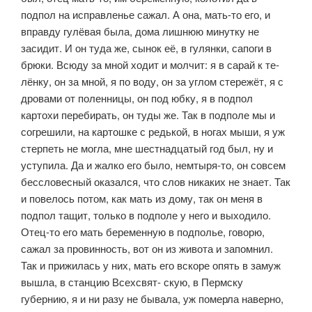
подпол на исправленье сажал. А она, мать-то его, и
вправду гулёвая была, дома лишнюю минутку не
засидит. И он туда же, сынок её, в гулянки, сапоги в
брюки. Всюду за мной ходит и молчит: я в сарай к те­
лёнку, он за мной, я по воду, он за углом стережёт, я с
дровами от полен­ницы, он под юбку, я в подпол
картохи перебирать, он туды же. Так в под­поле мы и
согрешили, на картошке с редькой, в ногах мыши, я уж
стерпеть не могла, мне шестнадцатый год был, ну и
уступила. Да и жалко его было, немтыря-то, он совсем
бессловесный оказался, что слов никаких не знает. Так
и повелось потом, как мать из дому, так он меня в
подпол тащит, толь­ко в подполе у него и выходило.
Отец-то его мать беременную в подполье, говорю,
сажал за провинность, вот он из живота и запомнил.
Так и при­жилась у них, мать его вскоре опять в замуж
вышла, в станцию Всехсвят- скую, в Пермску
губернию, я и ни разу не бывала, уж померла наверно,